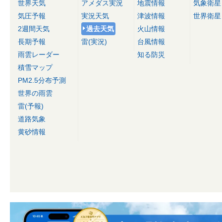
世界天気
アメダス実況
地震情報
気象衛星
気圧予報
実況天気
津波情報
世界衛星
2週間天気
過去天気
火山情報
長期予報
雷(実況)
台風情報
雨雲レーダー
知る防災
積雪マップ
PM2.5分布予測
世界の雨雲
雷(予報)
道路気象
黄砂情報