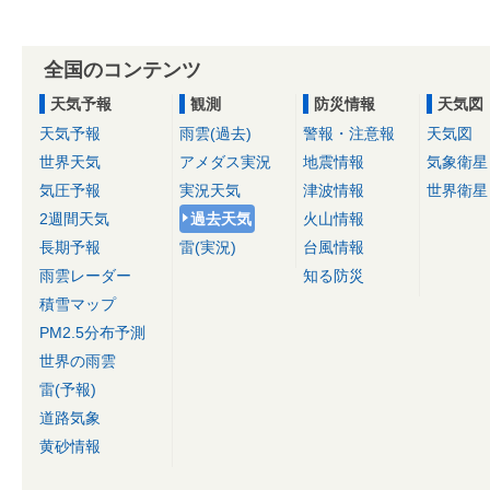
全国のコンテンツ
天気予報
観測
防災情報
天気図
天気予報
雨雲(過去)
警報・注意報
天気図
世界天気
アメダス実況
地震情報
気象衛星
気圧予報
実況天気
津波情報
世界衛星
2週間天気
過去天気
火山情報
長期予報
雷(実況)
台風情報
雨雲レーダー
知る防災
積雪マップ
PM2.5分布予測
世界の雨雲
雷(予報)
道路気象
黄砂情報