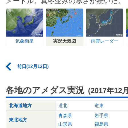
メートル。真冬並みの寒さが続いた。
気象衛星
実況天気図
雨雲レーダー
前日(12月12日)
各地のアメダス実況
(2017年12
北海道地方
道北
道東
青森県
岩手県
東北地方
山形県
福島県