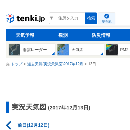
tenki.jp
検索
現在地
天気予報
観測
防災情報
雨雲レーダー
天気図
PM2
トップ
過去天気(実況天気図)2017年12月
13日
実況天気図
(2017年12月13日)
前日(12月12日)