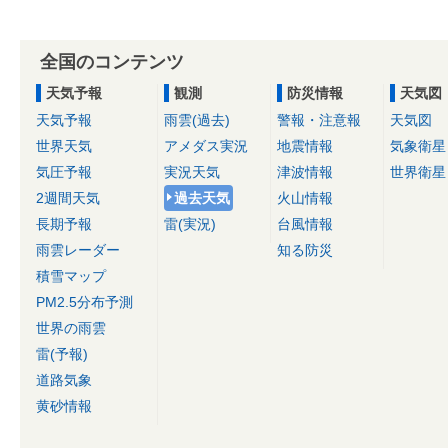
全国のコンテンツ
天気予報
観測
防災情報
天気図
天気予報
雨雲(過去)
警報・注意報
天気図
世界天気
アメダス実況
地震情報
気象衛星
気圧予報
実況天気
津波情報
世界衛星
2週間天気
過去天気
火山情報
長期予報
雷(実況)
台風情報
雨雲レーダー
知る防災
積雪マップ
PM2.5分布予測
世界の雨雲
雷(予報)
道路気象
黄砂情報