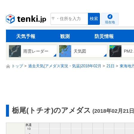
tenki.jp
検索
現在地
天気予報
観測
防災情報
雨雲レーダー
天気図
PM2
トップ
過去天気(アメダス実況・気温)2018年02月
21日
東海地
栃尾(トチオ)のアメダス
(2018年02月21日