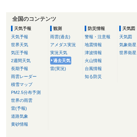
全国のコンテンツ
天気予報
観測
防災情報
天気図
天気予報
雨雲(過去)
警報・注意報
天気図
世界天気
アメダス実況
地震情報
気象衛星
気圧予報
実況天気
津波情報
世界衛星
2週間天気
過去天気
火山情報
長期予報
雷(実況)
台風情報
雨雲レーダー
知る防災
積雪マップ
PM2.5分布予測
世界の雨雲
雷(予報)
道路気象
黄砂情報