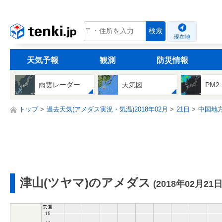
tenki.jp
検索
現在地
天気予報
観測
防災情報
雨雲レーダー
天気図
PM2
トップ
過去天気(アメダス実況・気温)2018年02月
21日
中国地
津山(ツヤマ)のアメダス
(2018年02月21日