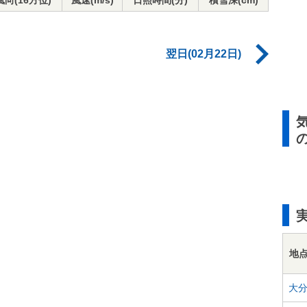
風向(16方位)
風速(m/s)
日照時間(分)
積雪深(cm)
翌日(02月22日)
地
大