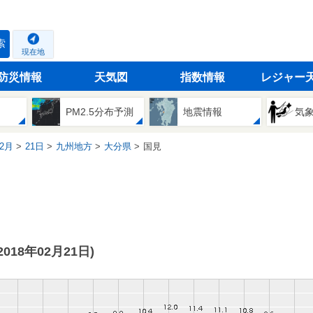
索
現在地
防災情報
天気図
指数情報
レジャー
PM2.5分布予測
地震情報
気
2月
21日
九州地方
大分県
国見
(2018年02月21日)