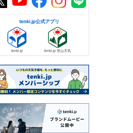
tenki.jp公式アプリ
tenki.jp
tenki.jp 登山天気