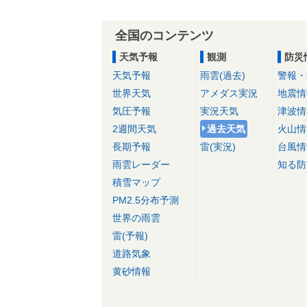
全国のコンテンツ
天気予報
観測
防災
天気予報
雨雲(過去)
警報・
世界天気
アメダス実況
地震情
気圧予報
実況天気
津波情
2週間天気
過去天気
火山情
長期予報
雷(実況)
台風情
雨雲レーダー
知る防
積雪マップ
PM2.5分布予測
世界の雨雲
雷(予報)
道路気象
黄砂情報