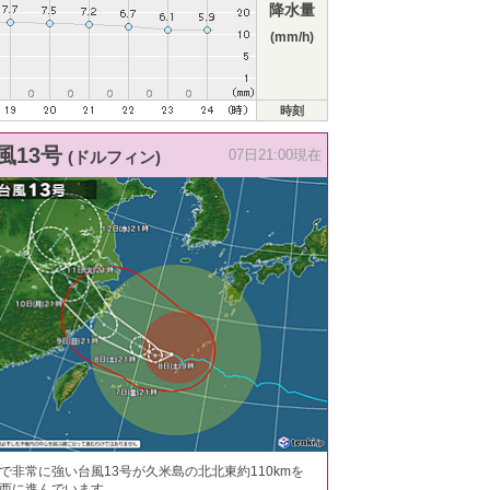
降水量
(mm/h)
時刻
風13号
(ドルフィン)
07日21:00現在
で非常に強い台風13号が久米島の北北東約110kmを
西に進んでいます