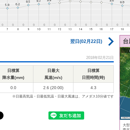
台
翌日(02月22日)
2018年02月21日
日積算
日最大
日積算
降水量(mm)
風速(m/s)
日照時間(時)
0.0
2.6 (20:00)
4.3
※日最高気温・日最低気温・日最大風速は、アメダス10分値です
大型
西北