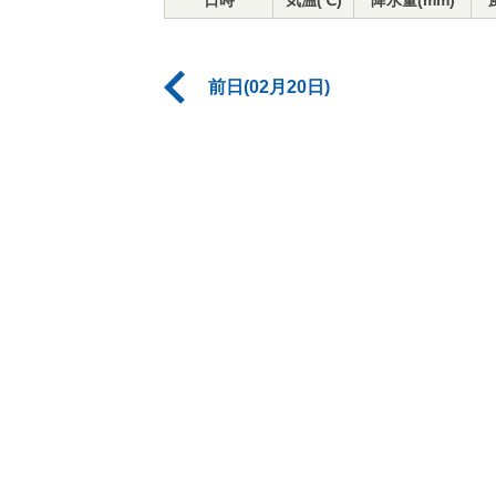
日時
気温(℃)
降水量(mm)
前日(02月20日)