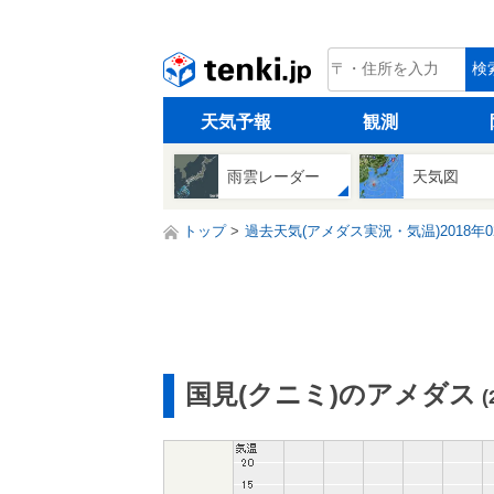
tenki.jp
検
天気予報
観測
雨雲レーダー
天気図
トップ
過去天気(アメダス実況・気温)2018年0
国見(クニミ)のアメダス