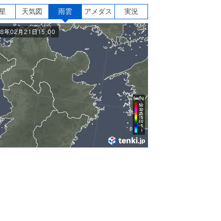
星
天気図
雨雲
アメダス
実況