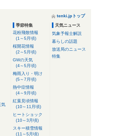
tenki.jpトップ
季節特集
天気ニュース
花粉飛散情報
気象予報士解説
(1～5月頃)
暮らしの話題
桜開花情報
放送局のニュース
(2～5月頃)
特集
GWの天気
(4～5月頃)
梅雨入り・明け
(5～7月頃)
熱中症情報
(4～9月頃)
紅葉見頃情報
天気
(10～11月頃)
ヒートショック
(10～3月頃)
スキー積雪情報
(11～5月頃)