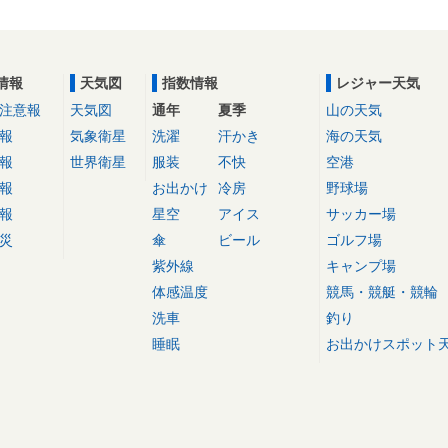
情報
天気図
指数情報
レジャー天気
注意報
天気図
通年
夏季
山の天気
報
気象衛星
洗濯
汗かき
海の天気
報
世界衛星
服装
不快
空港
報
お出かけ
冷房
野球場
報
星空
アイス
サッカー場
災
傘
ビール
ゴルフ場
紫外線
キャンプ場
体感温度
競馬・競艇・競輪
洗車
釣り
睡眠
お出かけスポット