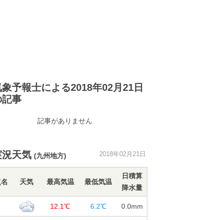
気象予報士による2018年02月21日
の記事
記事がありません
実況天気
2018年02月21日
(九州地方)
日積算
点名
天気
最高気温
最低気温
降水量
分
12.1℃
6.2℃
0.0
mm