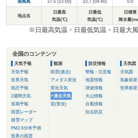
南鳥島
27.5 (12:00)
22.7 (04:40)
0.0
日最高
日最低
日積算
地点名
気温(℃)
気温(℃)
降水量(m
※日最高気温・日最低気温・日最大風
全国のコンテンツ
天気予報
観測
防災情報
天気図
天気予報
雨雲(過去)
警報・注意報
天気図
世界天気
アメダス実況
地震情報
気象衛星
気圧予報
実況天気
津波情報
世界衛星
2週間天気
過去天気
火山情報
長期予報
雷(実況)
台風情報
雨雲レーダー
知る防災
積雪マップ
PM2.5分布予測
世界の雨雲