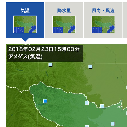
気温
降水量
風向・風速