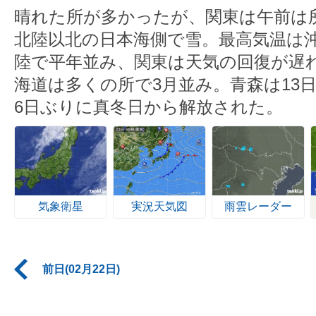
晴れた所が多かったが、関東は午前は
北陸以北の日本海側で雪。最高気温は
陸で平年並み、関東は天気の回復が遅
海道は多くの所で3月並み。青森は13
6日ぶりに真冬日から解放された。
気象衛星
実況天気図
雨雲レーダー
前日(02月22日)