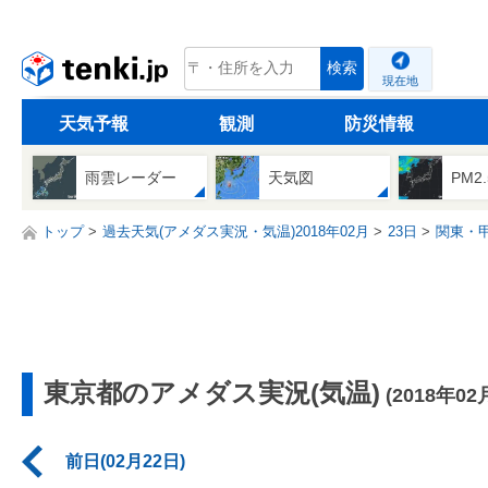
tenki.jp
検索
現在地
天気予報
観測
防災情報
雨雲レーダー
天気図
PM2
トップ
過去天気(アメダス実況・気温)2018年02月
23日
関東・
東京都のアメダス実況(気温)
(2018年02
前日(02月22日)