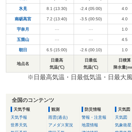
氷見
8.1 (13:30)
-2.4 (05:00)
4.0
南砺高宮
7.2 (13:40)
-3.5 (00:50)
4.0
宇奈月
---
---
1.0
五箇山
---
---
4.5
朝日
6.5 (15:00)
-2.6 (00:10)
1.0
日最高
日最低
日積算
地点名
気温(℃)
気温(℃)
降水量(m
※日最高気温・日最低気温・日最大風
全国のコンテンツ
天気予報
観測
防災情報
天気図
天気予報
雨雲(過去)
警報・注意報
天気図
世界天気
アメダス実況
地震情報
気象衛星