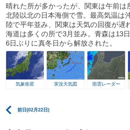
晴れた所が多かったが、関東は午前は
北陸以北の日本海側で雪。最高気温は
陸で平年並み、関東は天気の回復が遅
海道は多くの所で3月並み。青森は13
6日ぶりに真冬日から解放された。
気象衛星
実況天気図
雨雲レーダー
前日(02月22日)