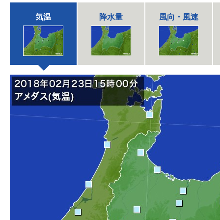
気温
降水量
風向・風速