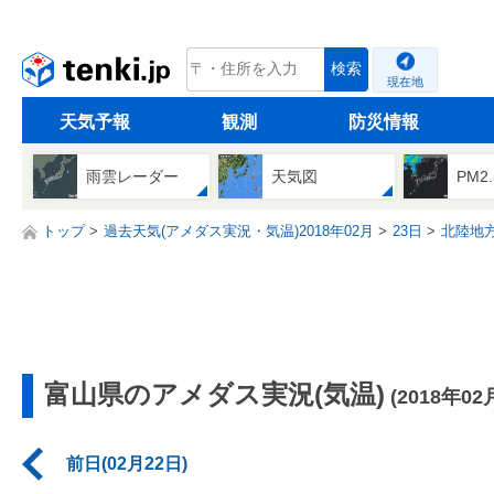
tenki.jp
検索
現在地
天気予報
観測
防災情報
雨雲レーダー
天気図
PM2
トップ
過去天気(アメダス実況・気温)2018年02月
23日
北陸地
富山県のアメダス実況(気温)
(2018年02
前日(02月22日)