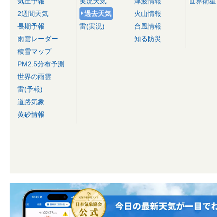
気圧予報
実況天気
津波情報
世界衛星
2週間天気
過去天気
火山情報
長期予報
雷(実況)
台風情報
雨雲レーダー
知る防災
積雪マップ
PM2.5分布予測
世界の雨雲
雷(予報)
道路気象
黄砂情報