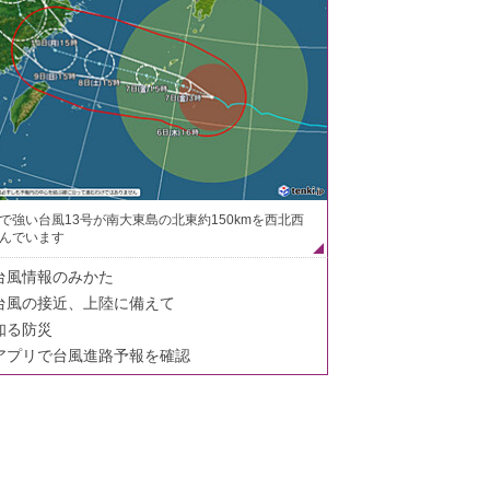
で強い台風13号が南大東島の北東約150kmを西北西
んでいます
台風情報のみかた
台風の接近、上陸に備えて
知る防災
アプリで台風進路予報を確認