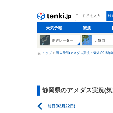
tenki.jp
検
天気予報
観測
雨雲レーダー
天気図
トップ
過去天気(アメダス実況・気温)2018年0
静岡県のアメダス実況(気
前日(02月22日)