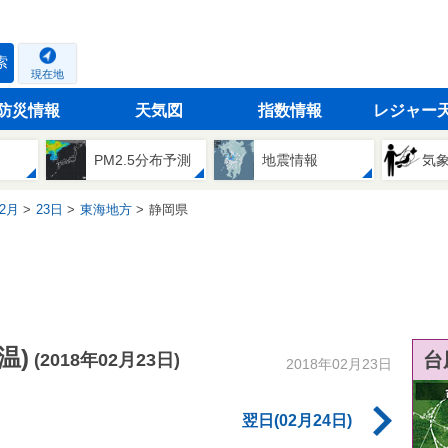
索
現在地
防災情報
天気図
指数情報
レジャー
PM2.5分布予測
地震情報
気
2月
23日
東海地方
静岡県
温)
台
(2018年02月23日)
2018年02月23日
翌日(02月24日)