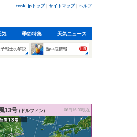
tenki.jpトップ
｜
サイトマップ
｜
ヘルプ
天気
季節特集
天気ニュース
象予報士の解説
熱中症情報
注目
風13号
(ドルフィン)
06日16:00現在