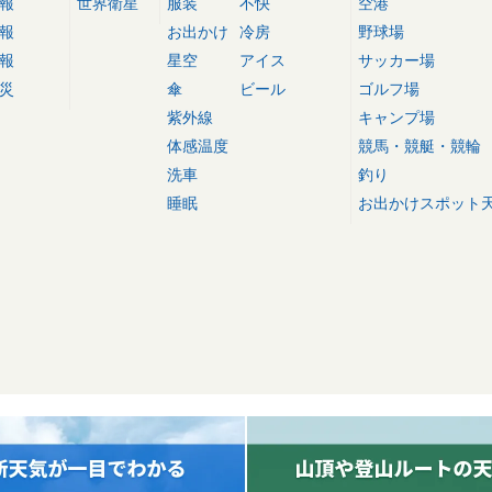
報
世界衛星
服装
不快
空港
報
お出かけ
冷房
野球場
報
星空
アイス
サッカー場
災
傘
ビール
ゴルフ場
紫外線
キャンプ場
体感温度
競馬・競艇・競輪
洗車
釣り
睡眠
お出かけスポット