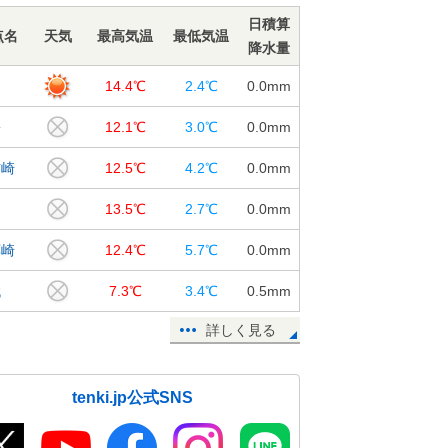
日積算
点名
天気
最高気温
最低気温
降水量
岡
14.4℃
2.4℃
0.0
mm
松
12.1℃
3.0℃
0.0
mm
前崎
12.5℃
4.2℃
0.0
mm
島
13.5℃
2.7℃
0.0
mm
廊崎
12.4℃
5.7℃
0.0
mm
代
7.3℃
3.4℃
0.5
mm
詳しく見る
tenki.jp公式SNS