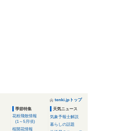
tenki.jpトップ
季節特集
天気ニュース
花粉飛散情報
気象予報士解説
(1～5月頃)
暮らしの話題
桜開花情報