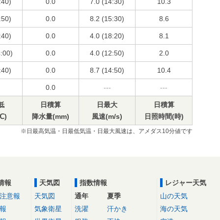
:40)
0.0
7.0 (14:30)
10.3
:50)
0.0
8.2 (15:30)
8.6
:40)
0.0
4.0 (18:20)
8.1
4:00)
0.0
4.0 (12:50)
2.0
:40)
0.0
8.7 (14:50)
10.4
0.0
---
---
低
日積算
日最大
日積算
℃)
降水量(mm)
風速(m/s)
日照時間(時)
※日最高気温・日最低気温・日最大風速は、アメダス10分値です
情報
天気図
指数情報
レジャー天気
注意報
天気図
通年
夏季
山の天気
報
気象衛星
洗濯
汗かき
海の天気