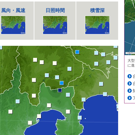
風向・風速
日照時間
積雪深
大型
に進