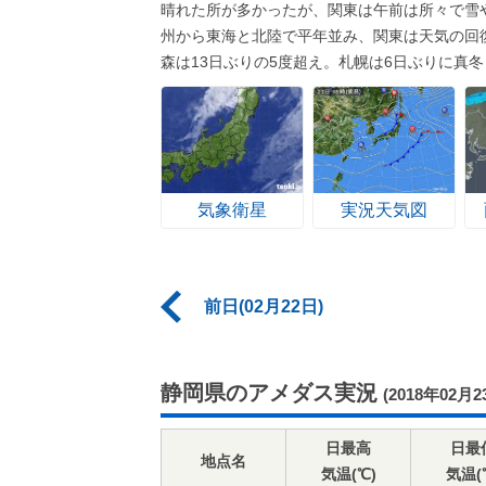
晴れた所が多かったが、関東は午前は所々で雪
州から東海と北陸で平年並み、関東は天気の回
森は13日ぶりの5度超え。札幌は6日ぶりに真
気象衛星
実況天気図
前日(02月22日)
静岡県のアメダス実況
(2018年02月2
日最高
日最
地点名
気温(℃)
気温(