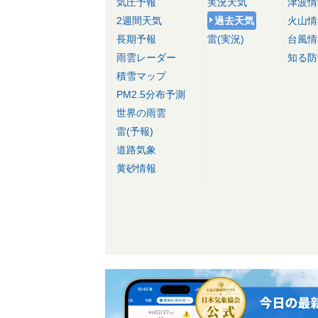
気圧予報
実況天気
津波情
2週間天気
過去天気
火山情
長期予報
雷(実況)
台風情
雨雲レーダー
知る防
積雪マップ
PM2.5分布予測
世界の雨雲
雷(予報)
道路気象
黄砂情報