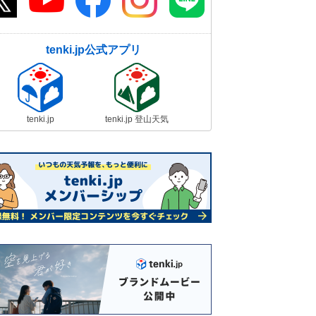
tenki.jp公式アプリ
tenki.jp
tenki.jp 登山天気