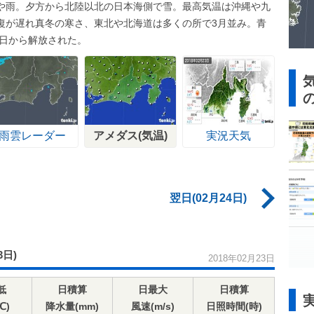
や雨。夕方から北陸以北の日本海側で雪。最高気温は沖縄や九
復が遅れ真冬の寒さ、東北や北海道は多くの所で3月並み。青
冬日から解放された。
雨雲レーダー
アメダス(気温)
実況天気
翌日(02月24日)
3日)
2018年02月23日
低
日積算
日最大
日積算
℃)
降水量(mm)
風速(m/s)
日照時間(時)