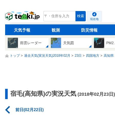
tenki.jp
検索
現在地
天気予報
観測
防災情報
雨雲レーダー
天気図
PM2
トップ
過去天気(実況天気)2018年02月
23日
四国地方
高知県
宿毛(高知県)の実況天気
(2018年02月23日)
前日(02月22日)