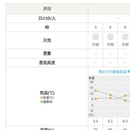
月日
日の出/入
---
時
3
6
9
天気
不明
不明
不明
雲量
---
---
---
雲底高度
---
---
---
4
朝までの最低気温
気温(℃)
5.4
6.1
8.3