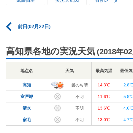
気象衛星
実況天気図
雨雲レーダー
前日(02月22日)
高知県各地の実況天気
(2018年0
地点名
天気
最高気温
最低気
高知
曇のち晴
14.3℃
2.8
室戸岬
不明
11.6℃
5.8
清水
不明
13.6℃
4.6
宿毛
不明
13.0℃
4.7