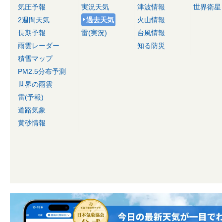
気圧予報
実況天気
津波情報
世界衛星
2週間天気
過去天気
火山情報
長期予報
雷(実況)
台風情報
雨雲レーダー
知る防災
積雪マップ
PM2.5分布予測
世界の雨雲
雷(予報)
道路気象
黄砂情報