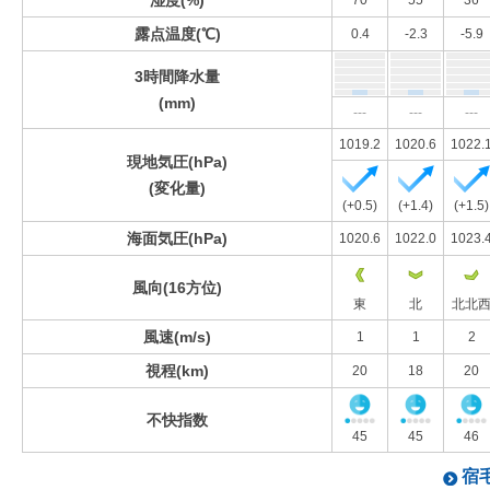
湿度(%)
70
55
36
露点温度(℃)
0.4
-2.3
-5.9
3時間降水量
(mm)
---
---
---
1019.2
1020.6
1022.
現地気圧(hPa)
(変化量)
(+0.5)
(+1.4)
(+1.5)
海面気圧(hPa)
1020.6
1022.0
1023.
風向(16方位)
東
北
北北
風速(m/s)
1
1
2
視程(km)
20
18
20
不快指数
45
45
46
宿毛