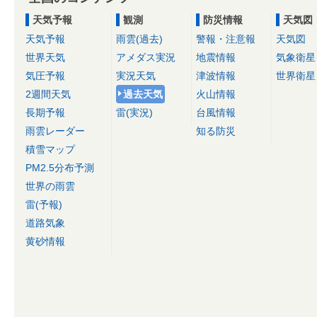
天気予報
観測
防災情報
天気図
天気予報
雨雲(過去)
警報・注意報
天気図
世界天気
アメダス実況
地震情報
気象衛星
気圧予報
実況天気
津波情報
世界衛星
2週間天気
過去天気
火山情報
長期予報
雷(実況)
台風情報
雨雲レーダー
知る防災
積雪マップ
PM2.5分布予測
世界の雨雲
雷(予報)
道路気象
黄砂情報