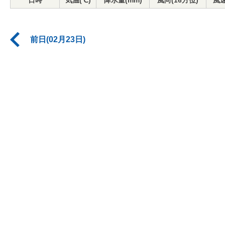
日時
気温(℃)
降水量(mm)
風向(16方位)
風速
前日(02月23日)