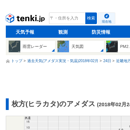
tenki.jp
検索
現在地
天気予報
観測
防災情報
雨雲レーダー
天気図
PM2
トップ
過去天気(アメダス実況・気温)2018年02月
24日
近畿地
枚方(ヒラカタ)のアメダス
(2018年02月2