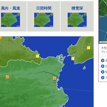
風向・風速
日照時間
積雪深
大型
でい