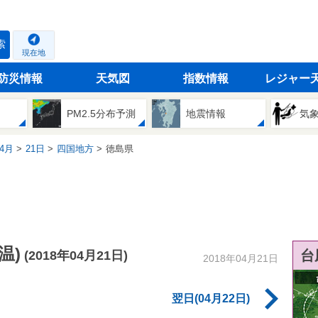
索
現在地
防災情報
天気図
指数情報
レジャー
PM2.5分布予測
地震情報
気
4月
21日
四国地方
徳島県
温)
台
(2018年04月21日)
2018年04月21日
翌日(04月22日)