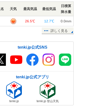
21日16:06
日積算
点名
天気
最高気温
最低気温
降水量
兵庫県豊岡市 正午で既に30度
島
26.5℃
12.7℃
0.0
mm
21日12:36
詳しく見る
北海道 今年初の夏日か!?
21日10:39
tenki.jp公式SNS
30度 真夏日続出 関東甲信は記録
的暑さ
21日08:59
tenki.jp公式アプリ
tenki.jp
tenki.jp 登山天気