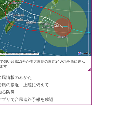
で強い台風13号が南大東島の東約240kmを西に進ん
ます
台風情報のみかた
台風の接近、上陸に備えて
知る防災
アプリで台風進路予報を確認