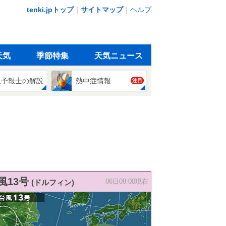
tenki.jpトップ
｜
サイトマップ
｜
ヘルプ
天気
季節特集
天気ニュース
象予報士の解説
熱中症情報
注目
風13号
(ドルフィン)
06日09:00現在