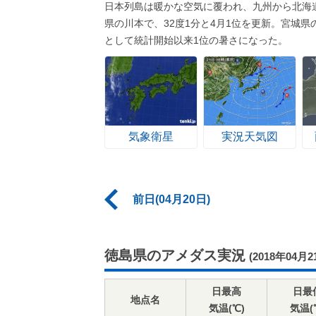
日本列島は暖かな空気に覆われ、九州から北海
県の川本で、32度1分と4月1位を更新。宮城県
として統計開始以来1位の暑さになった。
気象衛星
実況天気図
前日(04月20日)
徳島県のアメダス実況
(2018年04月2
日最高
日最
地点名
気温(℃)
気温(