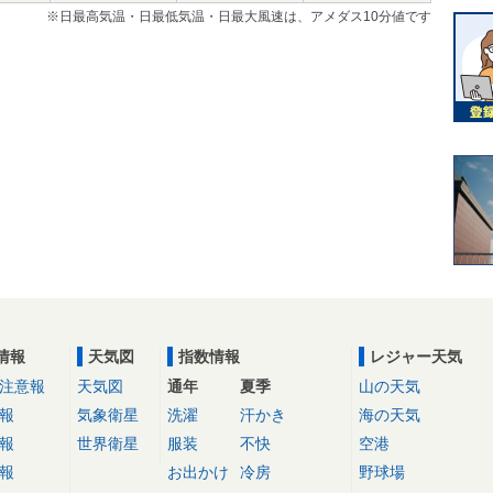
※日最高気温・日最低気温・日最大風速は、アメダス10分値です
情報
天気図
指数情報
レジャー天気
注意報
天気図
通年
夏季
山の天気
報
気象衛星
洗濯
汗かき
海の天気
報
世界衛星
服装
不快
空港
報
お出かけ
冷房
野球場