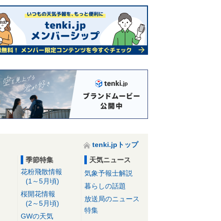
tenki.jpトップ
季節特集
天気ニュース
花粉飛散情報
気象予報士解説
(1～5月頃)
暮らしの話題
桜開花情報
放送局のニュース
(2～5月頃)
特集
GWの天気