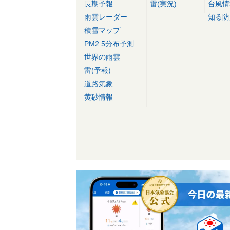
長期予報
雷(実況)
台風情
雨雲レーダー
知る防
積雪マップ
PM2.5分布予測
世界の雨雲
雷(予報)
道路気象
黄砂情報