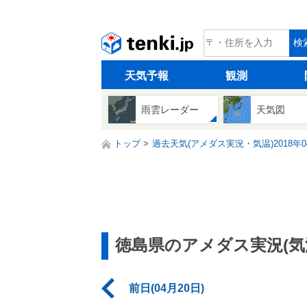
tenki.jp
検
天気予報
観測
雨雲レーダー
天気図
トップ
過去天気(アメダス実況・気温)2018年0
徳島県のアメダス実況(気
前日(04月20日)