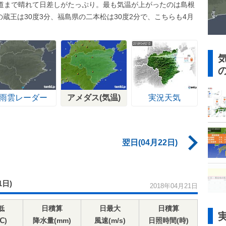
道まで晴れて日差しがたっぷり。最も気温が上がったのは島根
の蔵王は30度3分、福島県の二本松は30度2分で、こちらも4月
雨雲レーダー
アメダス(気温)
実況天気
翌日(04月22日)
1日)
2018年04月21日
低
日積算
日最大
日積算
℃)
降水量(mm)
風速(m/s)
日照時間(時)