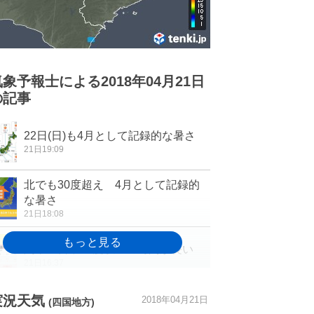
気象予報士による2018年04月21日
の記事
22日(日)も4月として記録的な暑さ
21日19:09
北でも30度超え 4月として記録的
な暑さ
21日18:08
関東 日中25度以上の時間が長い
21日16:37
実況天気
2018年04月21日
(四国地方)
東海 「花の山」藤原岳に登る