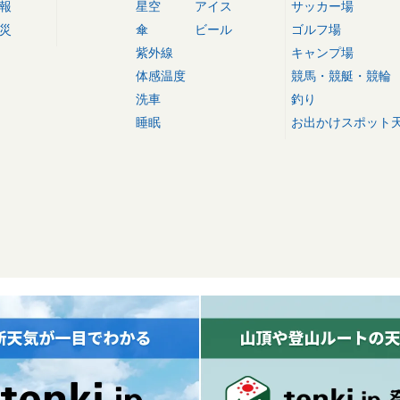
報
星空
アイス
サッカー場
災
傘
ビール
ゴルフ場
紫外線
キャンプ場
体感温度
競馬・競艇・競輪
洗車
釣り
睡眠
お出かけスポット