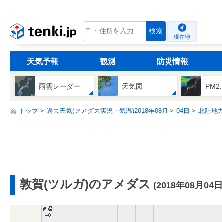
tenki.jp
検索
現在地
天気予報
観測
防災情報
雨雲レーダー
天気図
PM2
トップ
過去天気(アメダス実況・気温)2018年08月
04日
北陸地
敦賀(ツルガ)のアメダス
(2018年08月04日