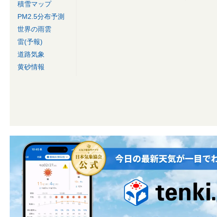
積雪マップ
PM2.5分布予測
世界の雨雲
雷(予報)
道路気象
黄砂情報