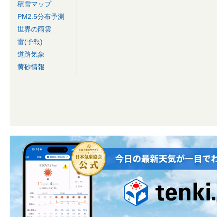
積雪マップ
PM2.5分布予測
世界の雨雲
雷(予報)
道路気象
黄砂情報