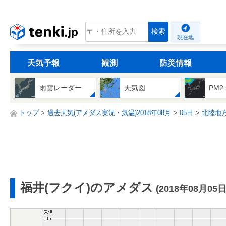
tenki.jp
検索
現在地
天気予報
観測
防災情報
雨雲レーダー
天気図
PM2
トップ
過去天気(アメダス実況・気温)2018年08月
05日
北陸地
福井(フクイ)のアメダス
(2018年08月05日