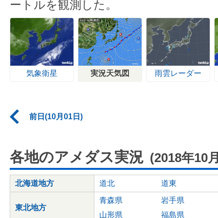
ートルを観測した。
気象衛星
実況天気図
雨雲レーダー
前日(10月01日)
各地のアメダス実況
(2018年10
北海道地方
道北
道東
青森県
岩手県
東北地方
山形県
福島県