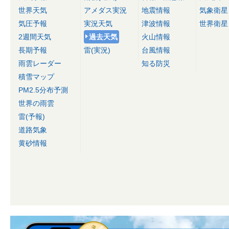
世界天気
アメダス実況
地震情報
気象衛星
気圧予報
実況天気
津波情報
世界衛星
2週間天気
過去天気
火山情報
長期予報
雷(実況)
台風情報
雨雲レーダー
知る防災
積雪マップ
PM2.5分布予測
世界の雨雲
雷(予報)
道路気象
黄砂情報