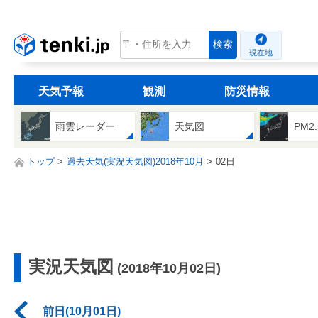
tenki.jp
検索
現在地
天気予報
観測
防災情報
雨雲レーダー
天気図
PM2
トップ
過去天気(実況天気図)2018年10月
02日
実況天気図
(2018年10月02日)
前日(10月01日)