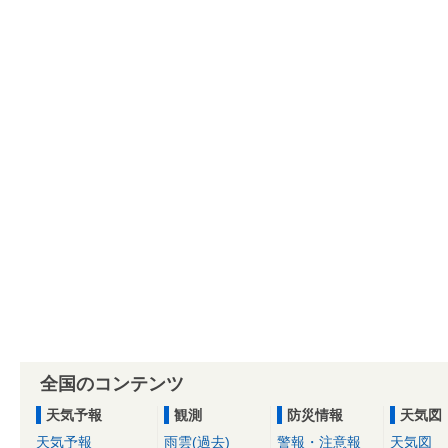
全国のコンテンツ
天気予報
観測
防災情報
天気図
天気予報
雨雲(過去)
警報・注意報
天気図