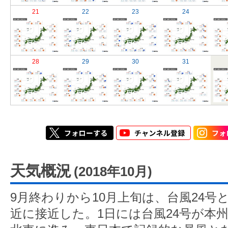
21
22
23
24
28
29
30
31
天気概況
(2018年10月)
9月終わりから10月上旬は、台風24号
近に接近した。1日には台風24号が本