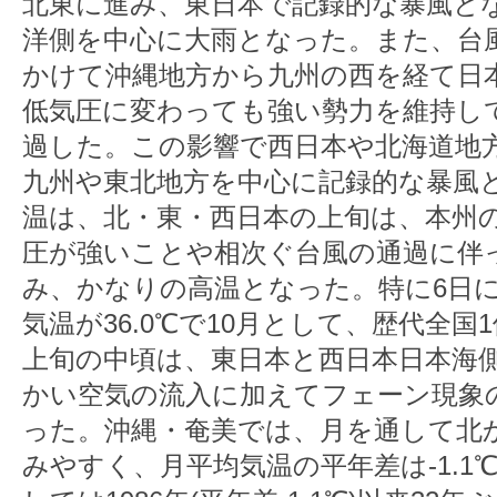
北東に進み、東日本で記録的な暴風と
洋側を中心に大雨となった。また、台風
かけて沖縄地方から九州の西を経て日
低気圧に変わっても強い勢力を維持し
過した。この影響で西日本や北海道地
九州や東北地方を中心に記録的な暴風
温は、北・東・西日本の上旬は、本州
圧が強いことや相次ぐ台風の通過に伴
み、かなりの高温となった。特に6日に
気温が36.0℃で10月として、歴代全
上旬の中頃は、東日本と西日本日本海
かい空気の流入に加えてフェーン現象
った。沖縄・奄美では、月を通して北
みやすく、月平均気温の平年差は-1.1