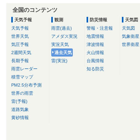
全国のコンテンツ
天気予報
観測
防災情報
天気図
天気予報
雨雲(過去)
警報・注意報
天気図
世界天気
アメダス実況
地震情報
気象衛星
気圧予報
実況天気
津波情報
世界衛星
2週間天気
過去天気
火山情報
長期予報
雷(実況)
台風情報
雨雲レーダー
知る防災
積雪マップ
PM2.5分布予測
世界の雨雲
雷(予報)
道路気象
黄砂情報