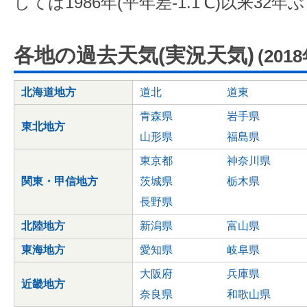
しては1986年(平年差-1.1℃)以来3
各地の過去天気(実況天気)
(201
北海道地方
道北
道東
青森県
岩手県
東北地方
山形県
福島県
東京都
神奈川県
関東・甲信地方
茨城県
栃木県
長野県
北陸地方
新潟県
富山県
東海地方
愛知県
岐阜県
大阪府
兵庫県
近畿地方
奈良県
和歌山県