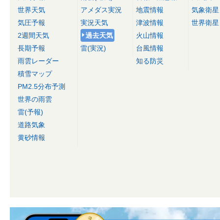
世界天気
アメダス実況
地震情報
気象衛星
気圧予報
実況天気
津波情報
世界衛星
2週間天気
過去天気
火山情報
長期予報
雷(実況)
台風情報
雨雲レーダー
知る防災
積雪マップ
PM2.5分布予測
世界の雨雲
雷(予報)
道路気象
黄砂情報