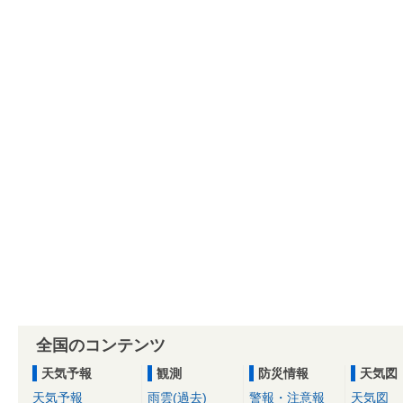
全国のコンテンツ
天気予報
観測
防災情報
天気図
天気予報
雨雲(過去)
警報・注意報
天気図