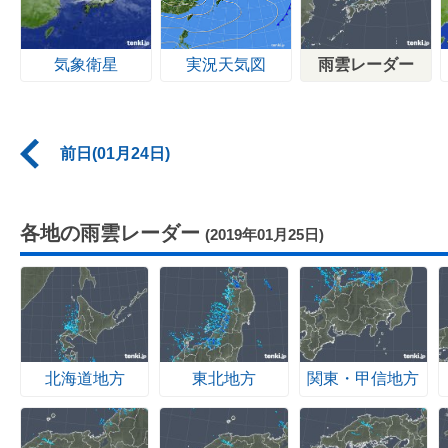
気象衛星
実況天気図
雨雲レーダー
前日(01月24日)
各地の雨雲レーダー
(2019年01月25日)
北海道地方
東北地方
関東・甲信地方