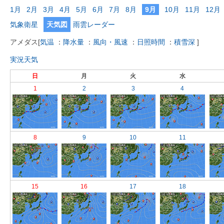
1月
2月
3月
4月
5月
6月
7月
8月
9月
10月
11月
12月
気象衛星
天気図
雨雲レーダー
アメダス
[
気温
：
降水量
：
風向・風速
：
日照時間
：
積雪深
]
実況天気
日
月
火
水
1
2
3
4
8
9
10
11
15
16
17
18