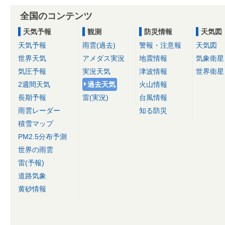
全国のコンテンツ
天気予報
観測
防災情報
天気図
天気予報
雨雲(過去)
警報・注意報
天気図
世界天気
アメダス実況
地震情報
気象衛星
気圧予報
実況天気
津波情報
世界衛星
2週間天気
過去天気
火山情報
長期予報
雷(実況)
台風情報
雨雲レーダー
知る防災
積雪マップ
PM2.5分布予測
世界の雨雲
雷(予報)
道路気象
黄砂情報