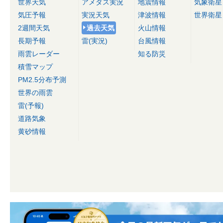
世界天気
アメダス実況
地震情報
気象衛星
気圧予報
実況天気
津波情報
世界衛星
2週間天気
過去天気
火山情報
長期予報
雷(実況)
台風情報
雨雲レーダー
知る防災
積雪マップ
PM2.5分布予測
世界の雨雲
雷(予報)
道路気象
黄砂情報