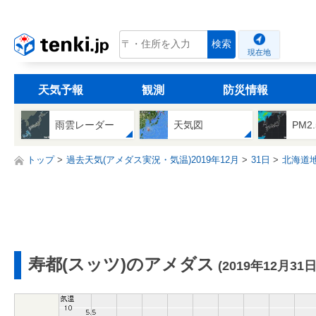
tenki.jp
検索
現在地
天気予報
観測
防災情報
雨雲レーダー
天気図
PM2
トップ
過去天気(アメダス実況・気温)2019年12月
31日
北海道
寿都(スッツ)のアメダス
(2019年12月31日