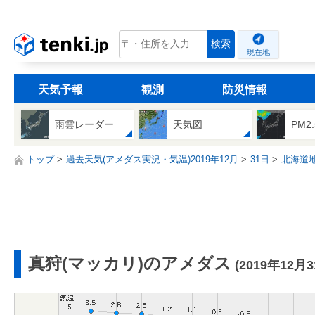
tenki.jp
検索
現在地
天気予報
観測
防災情報
雨雲レーダー
天気図
PM2
トップ
過去天気(アメダス実況・気温)2019年12月
31日
北海道
真狩(マッカリ)のアメダス
(2019年12月3