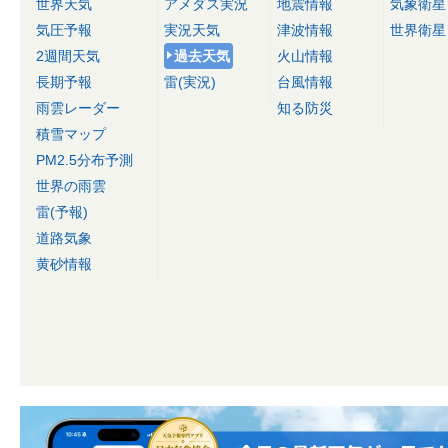
世界天気
アメダス実況
地震情報
気象衛星
気圧予報
実況天気
津波情報
世界衛星
2週間天気
過去天気
火山情報
長期予報
雷(実況)
台風情報
雨雲レーダー
知る防災
積雪マップ
PM2.5分布予測
世界の雨雲
雷(予報)
道路気象
黄砂情報