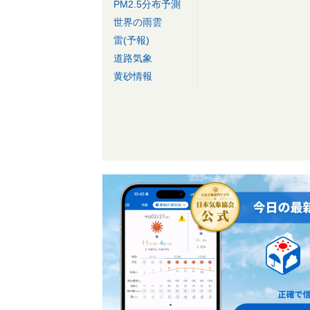
PM2.5分布予測
世界の雨雲
雷(予報)
道路気象
黄砂情報