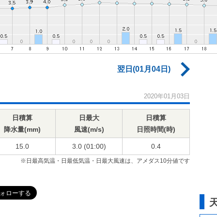
翌日(01月04日)
2020年01月03日
日積算
日最大
日積算
降水量(mm)
風速(m/s)
日照時間(時)
15.0
3.0 (01:00)
0.4
※日最高気温・日最低気温・日最大風速は、アメダス10分値です