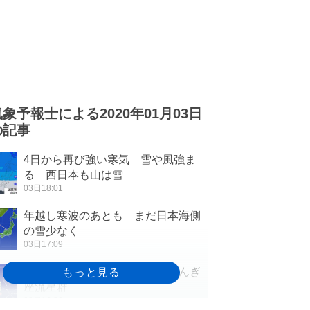
気象予報士による2020年01月03日
の記事
4日から再び強い寒気 雪や風強ま
る 西日本も山は雪
03日18:01
年越し寒波のあとも まだ日本海側
の雪少なく
03日17:09
年明け最初の天体ショー しぶんぎ
座流星群
03日16:30