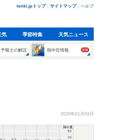
tenki.jpトップ
｜
サイトマップ
｜
ヘルプ
天気
季節特集
天気ニュース
象予報士の解説
熱中症情報
注目
2020年01月03日