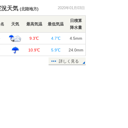
北海道 今夜から札幌周辺が雪の中
実況天気
2020年01月03日
(北陸地方)
心に?
03日13:08
日積算
点名
天気
最高気温
最低気温
降水量
週間 4日夜～北陸周辺で雪強まる
8日頃は広く雨
井
9.3℃
4.7℃
4.5
mm
03日11:40
賀
10.9℃
5.9℃
24.0
mm
今朝 東京やさいたまなどで今季一
番の冷え込み
詳しく見る
03日11:23
新燃岳で火山性地震増加 警戒レベ
ル2へ引き上げ
03日10:43
3日 日本海側 午後は雪や雨の所が
増 北陸では雷も
03日07:10
千葉県、茨城県で震度4の地震 津波