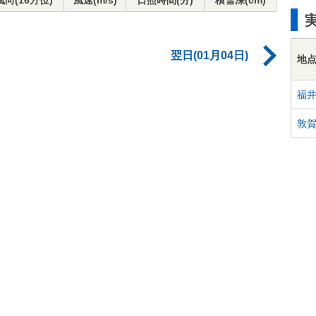
風向(16方位)
風速(m/s)
日照時間(分)
積雪深(cm)
翌日(01月04日)
地
福
敦