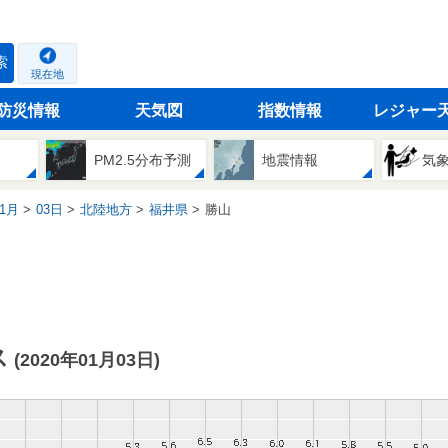
索
現在地
防災情報
天気図
指数情報
レジャー
PM2.5分布予測
地震情報
気
1月
03日
北陸地方
福井県
勝山
ス
(2020年01月03日)