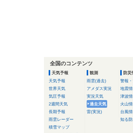
全国のコンテンツ
天気予報
観測
防災
天気予報
雨雲(過去)
警報・
世界天気
アメダス実況
地震情
気圧予報
実況天気
津波情
2週間天気
過去天気
火山情
長期予報
雷(実況)
台風情
雨雲レーダー
知る防
積雪マップ