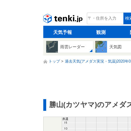
tenki.jp
検
天気予報
観測
雨雲レーダー
天気図
トップ
過去天気(アメダス実況・気温)2020年0
勝山(カツヤマ)のアメダ