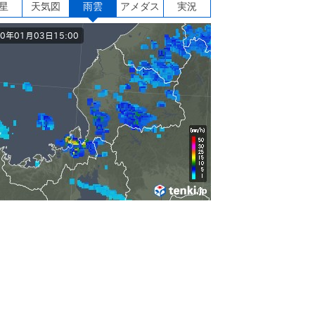
星
天気図
雨雲
アメダス
実況