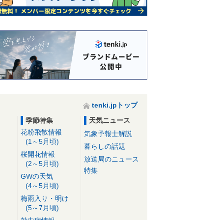
tenki.jpトップ
季節特集
天気ニュース
花粉飛散情報
気象予報士解説
(1～5月頃)
暮らしの話題
桜開花情報
放送局のニュース
(2～5月頃)
特集
GWの天気
(4～5月頃)
梅雨入り・明け
(5～7月頃)