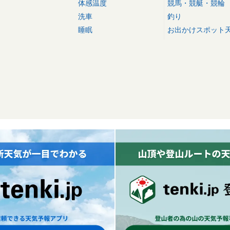
体感温度
競馬・競艇・競輪
洗車
釣り
睡眠
お出かけスポット