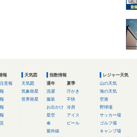
情報
天気図
指数情報
レジャー天気
注意報
天気図
通年
夏季
山の天気
報
気象衛星
洗濯
汗かき
海の天気
報
世界衛星
服装
不快
空港
報
お出かけ
冷房
野球場
報
星空
アイス
サッカー場
災
傘
ビール
ゴルフ場
紫外線
キャンプ場