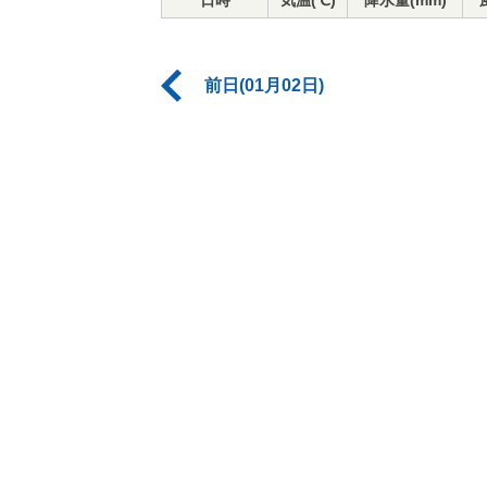
日時
気温(℃)
降水量(mm)
前日(01月02日)