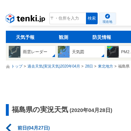
tenki.jp
検索
現在地
天気予報
観測
防災情報
雨雲レーダー
天気図
PM2
トップ
過去天気(実況天気)2020年04月
28日
東北地方
福島県
福島県の実況天気
(2020年04月28日)
前日(04月27日)