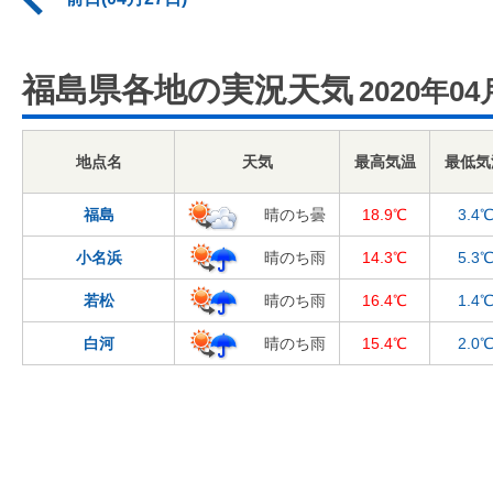
福島県各地の実況天気
2020年04
地点名
天気
最高気温
最低気
福島
晴のち曇
18.9℃
3.4
小名浜
晴のち雨
14.3℃
5.3
若松
晴のち雨
16.4℃
1.4
白河
晴のち雨
15.4℃
2.0