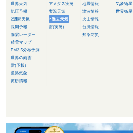
世界天気
アメダス実況
地震情報
気象衛星
気圧予報
実況天気
津波情報
世界衛星
2週間天気
過去天気
火山情報
長期予報
雷(実況)
台風情報
雨雲レーダー
知る防災
積雪マップ
PM2.5分布予測
世界の雨雲
雷(予報)
道路気象
黄砂情報