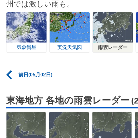
州では激しい雨も。
気象衛星
実況天気図
雨雲レーダー
前日(05月02日)
東海地方 各地の雨雲レーダー
(