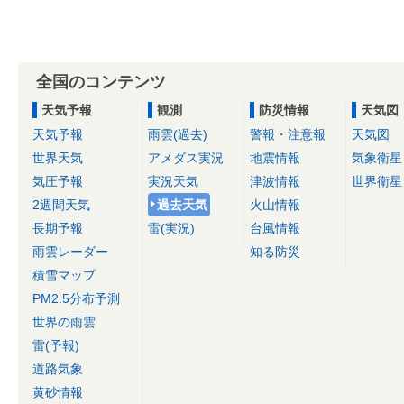
全国のコンテンツ
天気予報
観測
防災情報
天気図
天気予報
雨雲(過去)
警報・注意報
天気図
世界天気
アメダス実況
地震情報
気象衛星
気圧予報
実況天気
津波情報
世界衛星
2週間天気
過去天気
火山情報
長期予報
雷(実況)
台風情報
雨雲レーダー
知る防災
積雪マップ
PM2.5分布予測
世界の雨雲
雷(予報)
道路気象
黄砂情報