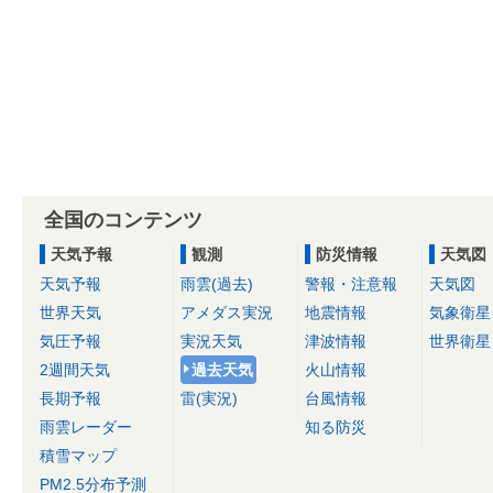
全国のコンテンツ
天気予報
観測
防災情報
天気図
天気予報
雨雲(過去)
警報・注意報
天気図
世界天気
アメダス実況
地震情報
気象衛星
気圧予報
実況天気
津波情報
世界衛星
2週間天気
過去天気
火山情報
長期予報
雷(実況)
台風情報
雨雲レーダー
知る防災
積雪マップ
PM2.5分布予測