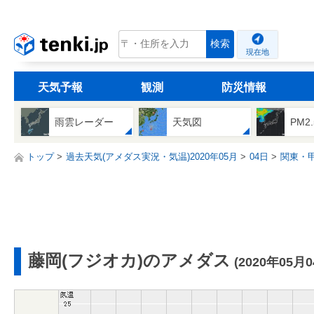
tenki.jp
検索
現在地
天気予報
観測
防災情報
雨雲レーダー
天気図
PM2
トップ
過去天気(アメダス実況・気温)2020年05月
04日
関東・
藤岡(フジオカ)のアメダス
(2020年05月0