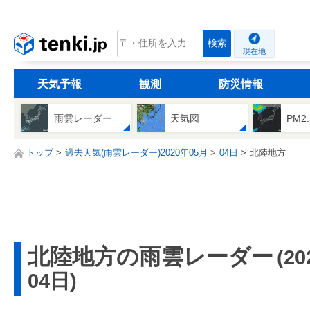
tenki.jp
検索
現在地
天気予報
観測
防災情報
雨雲レーダー
天気図
PM2
トップ
過去天気(雨雲レーダー)2020年05月
04日
北陸地方
北陸地方の雨雲レーダー
(2
04日)