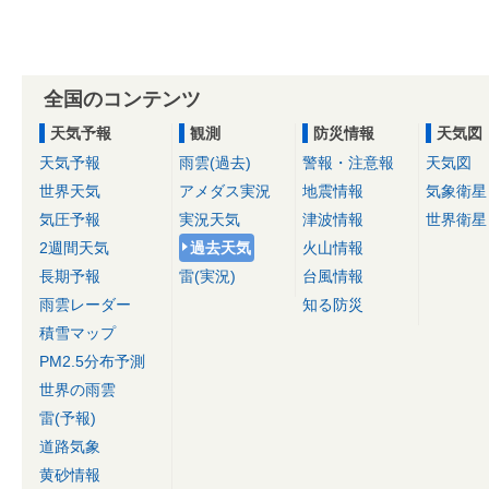
全国のコンテンツ
天気予報
観測
防災情報
天気図
天気予報
雨雲(過去)
警報・注意報
天気図
世界天気
アメダス実況
地震情報
気象衛星
気圧予報
実況天気
津波情報
世界衛星
2週間天気
過去天気
火山情報
長期予報
雷(実況)
台風情報
雨雲レーダー
知る防災
積雪マップ
PM2.5分布予測
世界の雨雲
雷(予報)
道路気象
黄砂情報