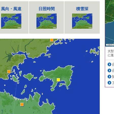
風向・風速
日照時間
積雪深
大型
に進