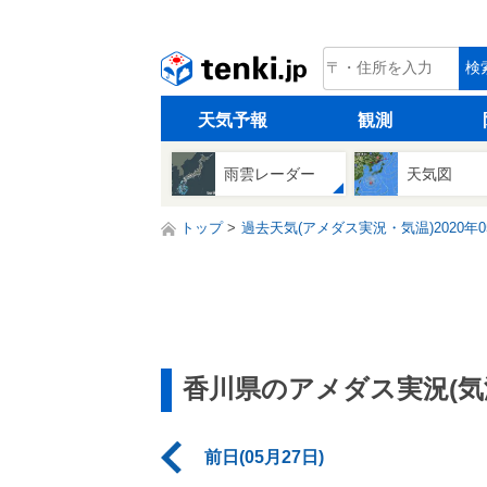
tenki.jp
検
天気予報
観測
雨雲レーダー
天気図
トップ
過去天気(アメダス実況・気温)2020年0
香川県のアメダス実況(気
前日(05月27日)