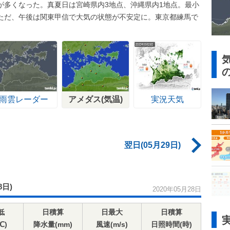
が多くなった。真夏日は宮崎県内3地点、沖縄県内1地点。最小
。ただ、午後は関東甲信で大気の状態が不安定に。東京都練馬で
雨雲レーダー
アメダス(気温)
実況天気
翌日(05月29日)
8日)
2020年05月28日
低
日積算
日最大
日積算
℃)
降水量(mm)
風速(m/s)
日照時間(時)