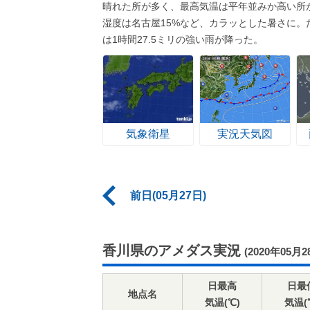
晴れた所が多く、最高気温は平年並みか高い所
湿度は名古屋15%など、カラッとした暑さに
は1時間27.5ミリの強い雨が降った。
気象衛星
実況天気図
前日(05月27日)
香川県のアメダス実況
(2020年05月2
日最高
日最
地点名
気温(℃)
気温(