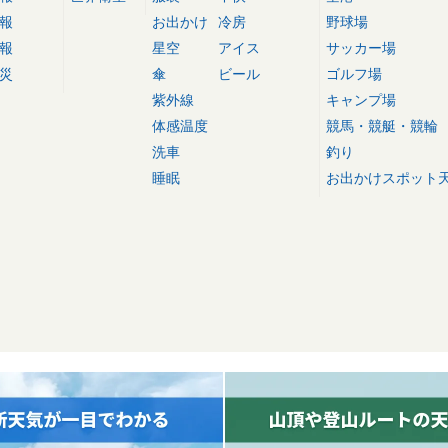
報
お出かけ
冷房
野球場
報
星空
アイス
サッカー場
災
傘
ビール
ゴルフ場
紫外線
キャンプ場
体感温度
競馬・競艇・競輪
洗車
釣り
睡眠
お出かけスポット