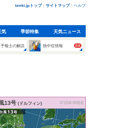
tenki.jpトップ
｜
サイトマップ
｜
ヘルプ
天気
季節特集
天気ニュース
象予報士の解説
熱中症情報
注目
風13号
(ドルフィン)
07日06:00現在