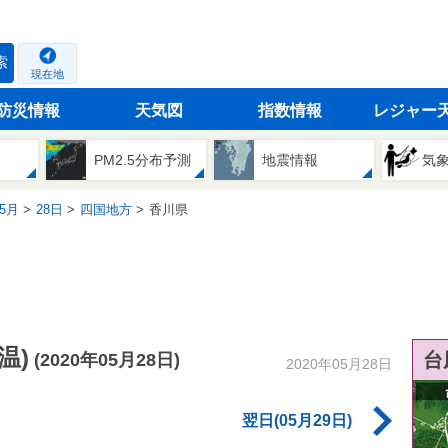
索
現在地
防災情報
天気図
指数情報
レジャー
PM2.5分布予測
地震情報
気
5月
28日
四国地方
香川県
温)
台
(2020年05月28日)
2020年05月28日
翌日(05月29日)