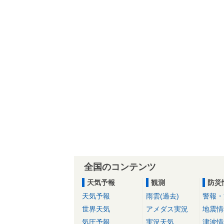
全国のコンテンツ
天気予報
観測
防災
天気予報
雨雲(過去)
警報・
世界天気
アメダス実況
地震情
気圧予報
実況天気
津波情