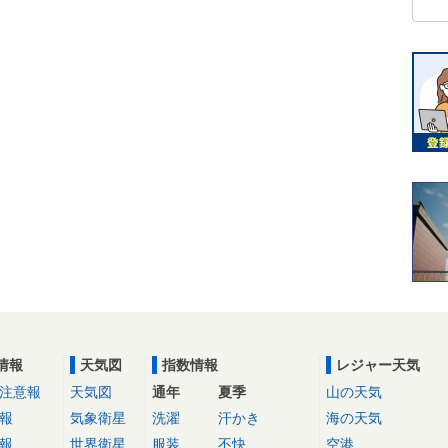
情報
天気図
指数情報
レジャー天気
注意報
天気図
通年
夏季
山の天気
報
気象衛星
洗濯
汗かき
海の天気
報
世界衛星
服装
不快
空港