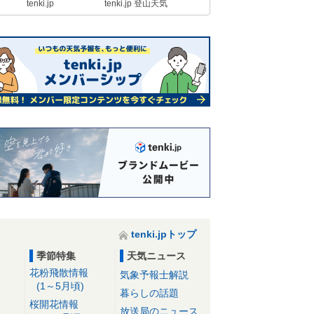
tenki.jp
tenki.jp 登山天気
28日 カラッとした暑さ30度予想
も 関東はにわか雨
28日06:32
tenki.jpトップ
季節特集
天気ニュース
花粉飛散情報
気象予報士解説
(1～5月頃)
暮らしの話題
桜開花情報
放送局のニュース