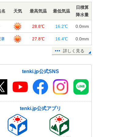
28日15:57
日積算
点名
天気
最高気温
最低気温
降水量
四国地方 梅雨入り間近か!? 最新
の1か月予報
松
28.8℃
16.2℃
0.0
mm
28日15:39
度津
27.8℃
16.4℃
0.0
mm
関東甲信 山沿いで雨雲や雷雲が発
達中 平野部も雨に
詳しく見る
28日15:20
週間 晴れる日も急な雷雨 6月に入
tenki.jp公式SNS
ると本降りの雨も
28日11:56
空気カラリ 東京の最小湿度 13日
ぶりに30%台
28日11:33
tenki.jp公式アプリ
28日 お帰り時間の傘予報 今夜、
雨が降る所は?
28日10:07