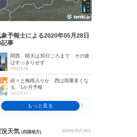
気象予報士による2020年05月28日
の記事
関西 晴天は30日ごろまで その後
はすっきりせず
28日19:28
続々と梅雨入りか 西は雨量多くな
る 1か月予報
28日18:23
週末の天気 関東は急な雷雨に注
意 九州南部は梅雨入りか
28日16:29
北海道の1か月 真夏の暑さがやって
実況天気
2020年05月28日
(四国地方)
くる