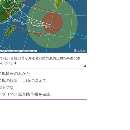
で強い台風13号が沖永良部島の東約110kmを西北西
んでいます
台風情報のみかた
台風の接近、上陸に備えて
知る防災
アプリで台風進路予報を確認