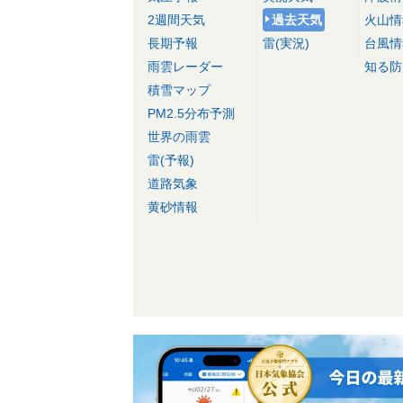
2週間天気
過去天気
火山情
長期予報
雷(実況)
台風情
雨雲レーダー
知る防
積雪マップ
PM2.5分布予測
世界の雨雲
雷(予報)
道路気象
黄砂情報