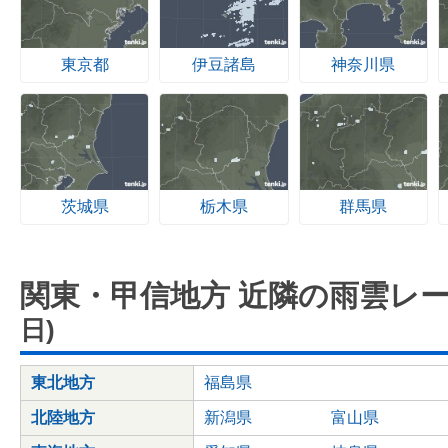
東京都
伊豆諸島
神奈川県
茨城県
栃木県
群馬県
関東・甲信地方 近隣の雨雲レ
日)
東北地方
福島県
北陸地方
新潟県
富山県