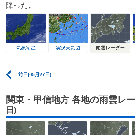
降った。
気象衛星
実況天気図
雨雲レーダー
前日(05月27日)
関東・甲信地方 各地の雨雲レ
日)