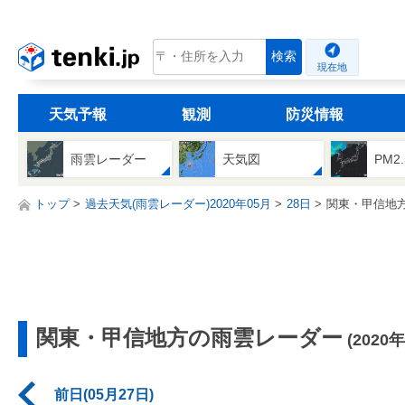
tenki.jp
検索
現在地
天気予報
観測
防災情報
雨雲レーダー
天気図
PM2
トップ
過去天気(雨雲レーダー)2020年05月
28日
関東・甲信地
関東・甲信地方の雨雲レーダー
(2020
前日(05月27日)