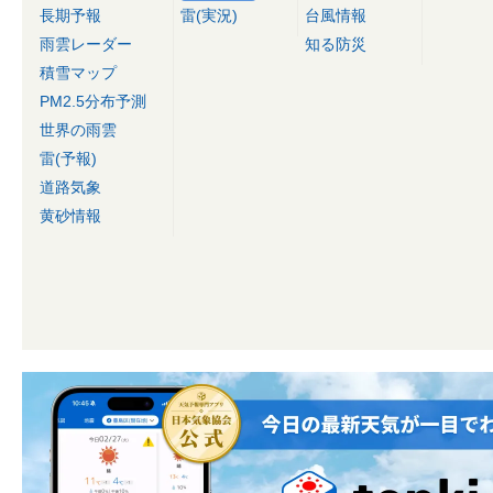
長期予報
雷(実況)
台風情報
雨雲レーダー
知る防災
積雪マップ
PM2.5分布予測
世界の雨雲
雷(予報)
道路気象
黄砂情報