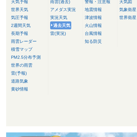
天気予報
雨雲(過去)
警報・注意報
天気図
世界天気
アメダス実況
地震情報
気象衛星
気圧予報
実況天気
津波情報
世界衛星
2週間天気
過去天気
火山情報
長期予報
雷(実況)
台風情報
雨雲レーダー
知る防災
積雪マップ
PM2.5分布予測
世界の雨雲
雷(予報)
道路気象
黄砂情報