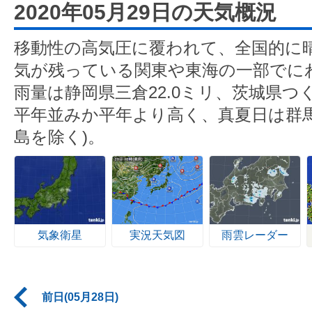
2020年05月29日の天気概況
移動性の高気圧に覆われて、全国的に
気が残っている関東や東海の一部でに
雨量は静岡県三倉22.0ミリ、茨城県つ
平年並みか平年より高く、真夏日は群馬
島を除く)。
気象衛星
実況天気図
雨雲レーダー
前日(05月28日)