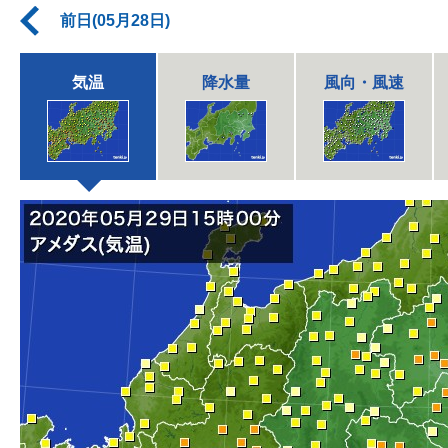
前日(05月28日)
気温
降水量
風向・風速