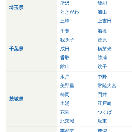
所沢
飯能
埼玉県
ときがわ
浦山
三峰
上吉田
千葉
船橋
我孫子
茂原
千葉県
成田
横芝光
香取
勝浦
館山
銚子
水戸
中野
美野里
常陸大宮
柿岡
門井
茨城県
土浦
江戸崎
花園
つくば
北茨城
坂東
宇都宮
鹿沼