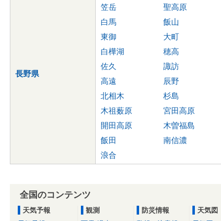
笠岳
聖高原
白馬
飯山
東御
大町
白樺湖
穂高
佐久
諏訪
長野県
高遠
辰野
北相木
杉島
木祖薮原
宮田高原
開田高原
木曽福島
飯田
南信濃
浪合
全国のコンテンツ
天気予報
観測
防災情報
天気図