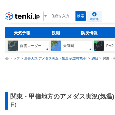
tenki.jp
検索
現在地
天気予報
観測
防災情報
雨雲レーダー
天気図
PM2
トップ
過去天気(アメダス実況・気温)2020年05月
29日
関東・
関東・甲信地方のアメダス実況(気温)
日)