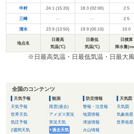
中村
24.1 (15:20)
18.3 (02:00)
2.5
三崎
---
---
2.5
清水
23.9 (13:50)
19.9 (05:10)
10.0
日最高
日最低
日積算
地点名
気温(℃)
気温(℃)
降水量(m
※日最高気温・日最低気温・日最大風
全国のコンテンツ
天気予報
観測
防災情報
天気図
天気予報
雨雲(過去)
警報・注意報
天気図
世界天気
アメダス実況
地震情報
気象衛星
気圧予報
実況天気
津波情報
世界衛星
2週間天気
過去天気
火山情報