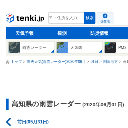
tenki.jp
検索
現在地
天気予報
観測
防災情報
雨雲レーダー
天気図
PM2
トップ
過去天気(雨雲レーダー)2020年06月
01日
四国地方
高
高知県の雨雲レーダー
(2020年06月01日)
前日(05月31日)