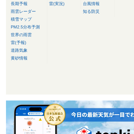
長期予報
雷(実況)
台風情報
雨雲レーダー
知る防災
積雪マップ
PM2.5分布予測
世界の雨雲
雷(予報)
道路気象
黄砂情報