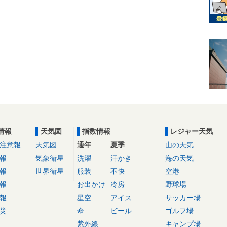
情報
天気図
指数情報
レジャー天気
注意報
天気図
通年
夏季
山の天気
報
気象衛星
洗濯
汗かき
海の天気
報
世界衛星
服装
不快
空港
報
お出かけ
冷房
野球場
報
星空
アイス
サッカー場
災
傘
ビール
ゴルフ場
紫外線
キャンプ場