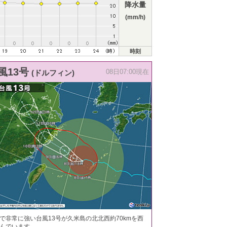
降水量
(mm/h)
時刻
風13号
(ドルフィン)
08日07:00現在
で非常に強い台風13号が久米島の北北西約70kmを西
んでいます