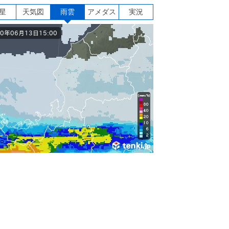
星
天気図
雨雲
アメダス
実況