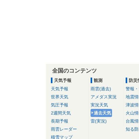
全国のコンテンツ
天気予報
観測
防災
天気予報
雨雲(過去)
警報・
世界天気
アメダス実況
地震情
気圧予報
実況天気
津波情
2週間天気
過去天気
火山情
長期予報
雷(実況)
台風情
雨雲レーダー
知る防
積雪マップ