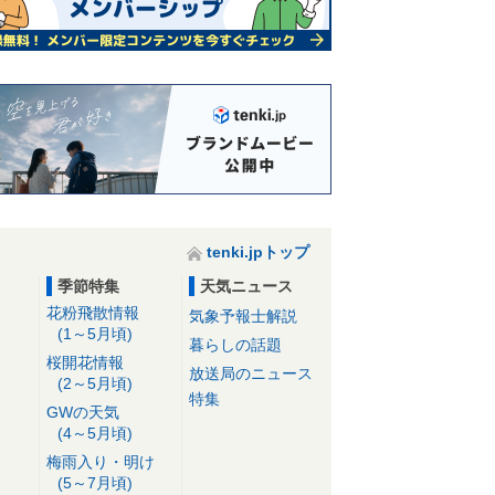
tenki.jpトップ
季節特集
天気ニュース
花粉飛散情報
気象予報士解説
(1～5月頃)
暮らしの話題
桜開花情報
放送局のニュース
(2～5月頃)
特集
GWの天気
(4～5月頃)
梅雨入り・明け
(5～7月頃)