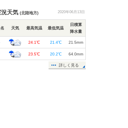
北海道 札幌中心部で今年初の真夏
実況天気
2020年06月13日
(北陸地方)
日
13日12:50
日積算
点名
天気
最高気温
最低気温
降水量
列島に帯状の雨雲 島根県などで激
しい雨を観測 土砂災害警戒情報も
井
24.1℃
21.4℃
21.5
mm
13日11:30
賀
23.5℃
20.2℃
64.0
mm
活発な梅雨前線 九州から関東、北
陸 激しい雨や雷雨
詳しく見る
13日07:56