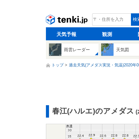
tenki.jp
検
天気予報
観測
雨雲レーダー
天気図
トップ
過去天気(アメダス実況・気温)2020年0
春江(ハルエ)のアメダス