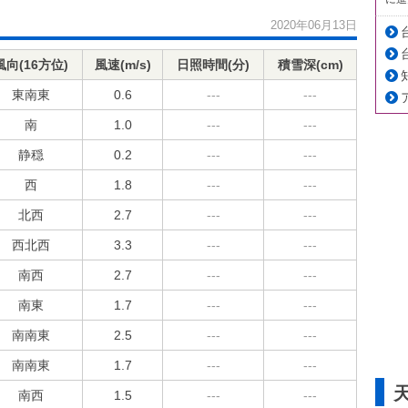
2020年06月13日
風向(16方位)
風速(m/s)
日照時間(分)
積雪深(cm)
東南東
0.6
---
---
南
1.0
---
---
静穏
0.2
---
---
西
1.8
---
---
北西
2.7
---
---
西北西
3.3
---
---
南西
2.7
---
---
南東
1.7
---
---
南南東
2.5
---
---
南南東
1.7
---
---
南西
1.5
---
---