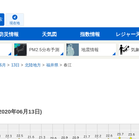
索
現在地
防災情報
天気図
指数情報
レジャー
PM2.5分布予測
地震情報
気
6月
13日
北陸地方
福井県
春江
(2020年06月13日)