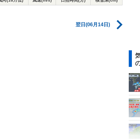
風向(16方位)
風速(m/s)
日照時間(分)
積雪深(cm)
翌日(06月14日)