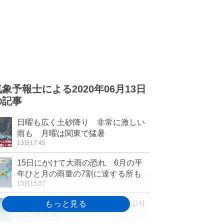
気象予報士による2020年06月13日
の記事
日曜も広く土砂降り 非常に激しい
雨も 月曜は関東で猛暑
13日17:45
15日にかけて大雨の恐れ 6月の平
年ひと月の雨量の7割に達する所も
13日15:27
関東 暑さ収まる 東京は12日ぶり
に25度未満
13日14:16