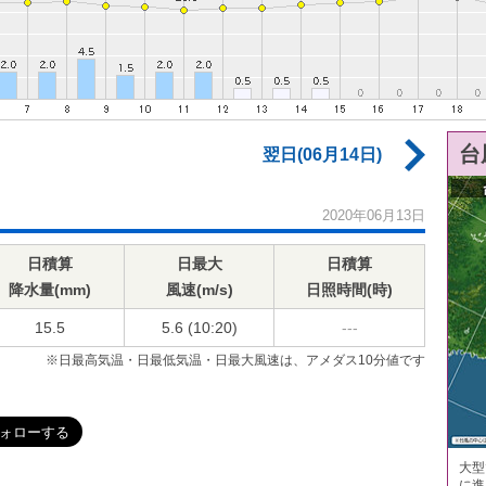
台
翌日(06月14日)
2020年06月13日
日積算
日最大
日積算
降水量(mm)
風速(m/s)
日照時間(時)
15.5
5.6 (10:20)
---
※日最高気温・日最低気温・日最大風速は、アメダス10分値です
大型
に進