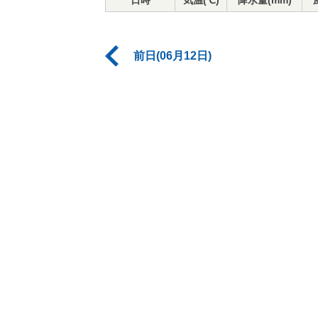
日時
気温(℃)
降水量(mm)
前日(06月12日)