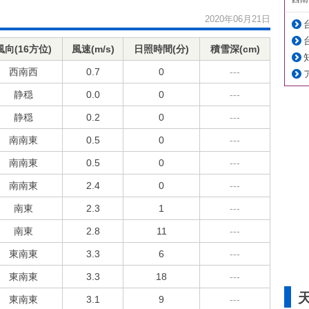
2020年06月21日
風向(16方位)
風速(m/s)
日照時間(分)
積雪深(cm)
西南西
0.7
0
---
静穏
0.0
0
---
静穏
0.2
0
---
南南東
0.5
0
---
南南東
0.5
0
---
南南東
2.4
0
---
南東
2.3
1
---
南東
2.8
11
---
東南東
3.3
6
---
東南東
3.3
18
---
東南東
3.1
9
---