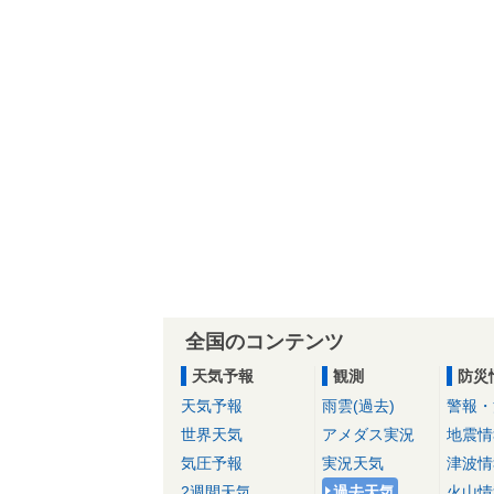
全国のコンテンツ
天気予報
観測
防災
天気予報
雨雲(過去)
警報・
世界天気
アメダス実況
地震情
気圧予報
実況天気
津波情
2週間天気
過去天気
火山情