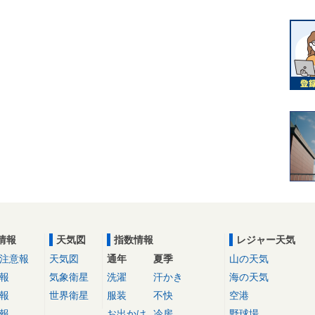
情報
天気図
指数情報
レジャー天気
注意報
天気図
通年
夏季
山の天気
報
気象衛星
洗濯
汗かき
海の天気
報
世界衛星
服装
不快
空港
報
お出かけ
冷房
野球場