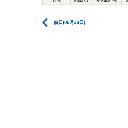
日時
気温(℃)
降水量(mm)
前日(06月20日)