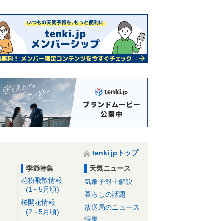
tenki.jpトップ
季節特集
天気ニュース
花粉飛散情報
気象予報士解説
(1～5月頃)
暮らしの話題
桜開花情報
放送局のニュース
(2～5月頃)
特集