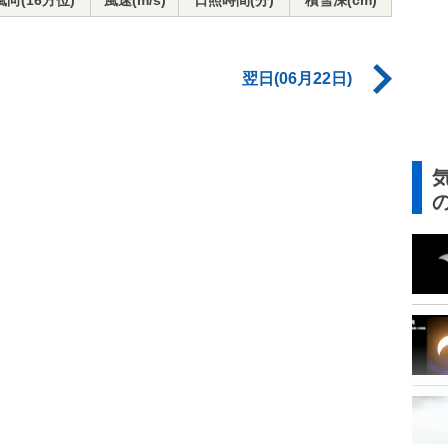
風向(16方位)
風速(m/s)
日照時間(分)
積雪深(cm)
翌日(06月22日)