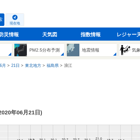
索
現在地
防災情報
天気図
指数情報
レジャー
PM2.5分布予測
地震情報
気
6月
21日
東北地方
福島県
浪江
(2020年06月21日)