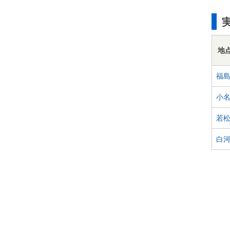
地
福
小
若
白