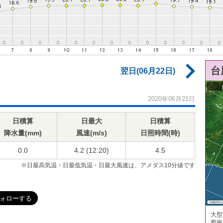
台
翌日(06月22日)
2020年06月21日
日積算
日最大
日積算
降水量(mm)
風速(m/s)
日照時間(時)
0.0
4.2 (12:20)
4.5
※日最高気温・日最低気温・日最大風速は、アメダス10分値です
大型
西南