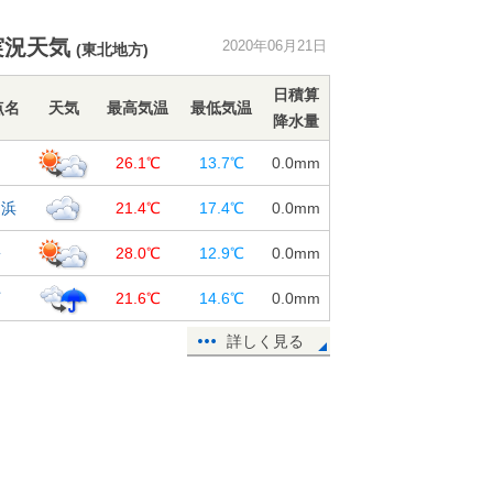
まもなく「部分日食」 16時頃から
実況天気
2020年06月21日
(東北地方)
スタート 食の最大は17時過ぎ!
21日15:11
日積算
点名
天気
最高気温
最低気温
降水量
週間 木～金曜は大雨の恐れ 週末
は猛暑か
島
26.1℃
13.7℃
0.0
mm
21日14:50
名浜
21.4℃
17.4℃
0.0
mm
浅間山で火山性地震が増加 噴火警
戒レベル1が継続
松
28.0℃
12.9℃
0.0
mm
21日12:30
河
21.6℃
14.6℃
0.0
mm
21日 夏至 全国多くの所で部分日
食
詳しく見る
21日08:03