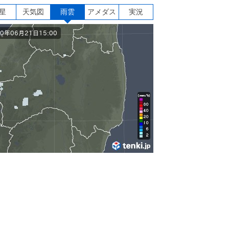
星
天気図
雨雲
アメダス
実況