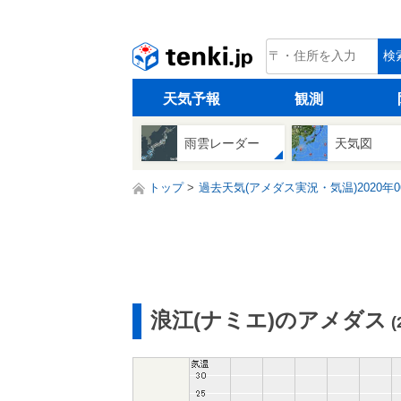
tenki.jp
検
天気予報
観測
雨雲レーダー
天気図
トップ
過去天気(アメダス実況・気温)2020年0
浪江(ナミエ)のアメダス