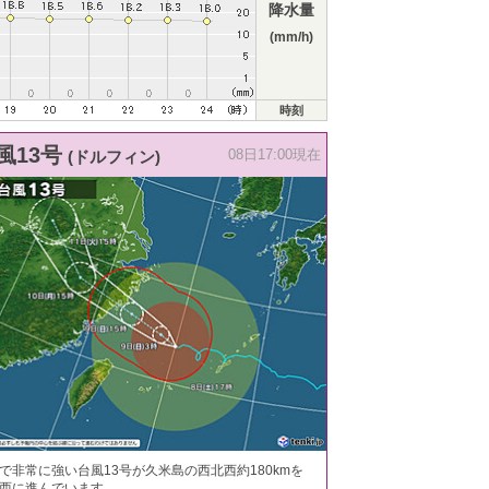
降水量
(mm/h)
時刻
風13号
(ドルフィン)
08日17:00現在
で非常に強い台風13号が久米島の西北西約180kmを
西に進んでいます