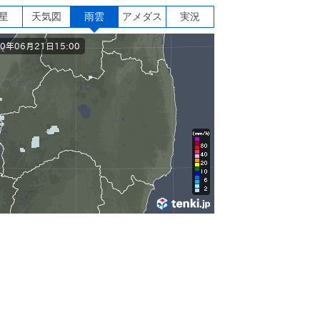
星
天気図
雨雲
アメダス
実況