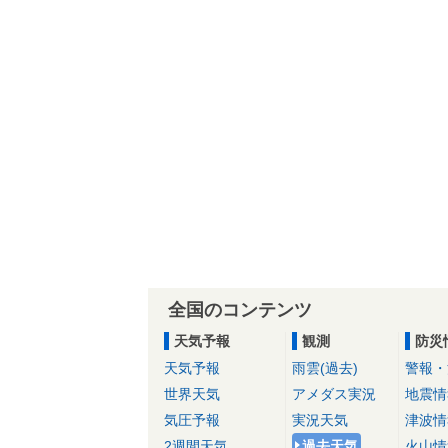
全国のコンテンツ
天気予報
観測
防災
天気予報
雨雲(過去)
警報・
世界天気
アメダス実況
地震情
気圧予報
実況天気
津波情
2週間天気
過去天気
火山情