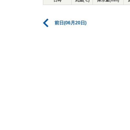
日時
気温(℃)
降水量(mm)
前日(06月20日)