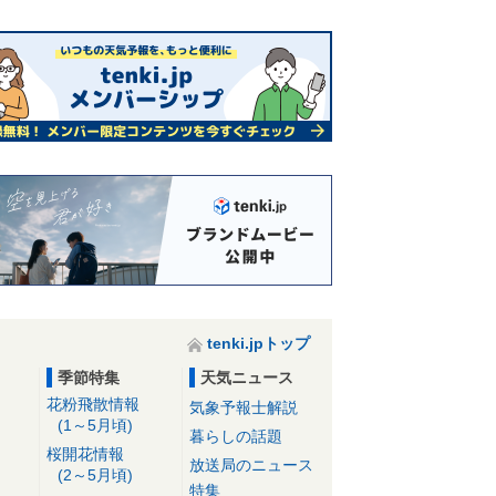
tenki.jpトップ
季節特集
天気ニュース
花粉飛散情報
気象予報士解説
(1～5月頃)
暮らしの話題
桜開花情報
放送局のニュース
(2～5月頃)
特集