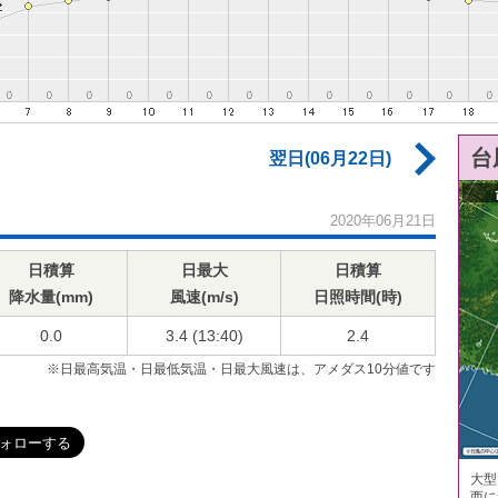
台
翌日(06月22日)
2020年06月21日
日積算
日最大
日積算
降水量(mm)
風速(m/s)
日照時間(時)
0.0
3.4 (13:40)
2.4
※日最高気温・日最低気温・日最大風速は、アメダス10分値です
大型
西に