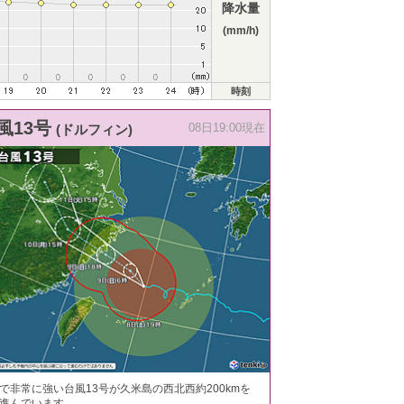
降水量
(mm/h)
時刻
風13号
(ドルフィン)
08日19:00現在
で非常に強い台風13号が久米島の西北西約200kmを
進んでいます