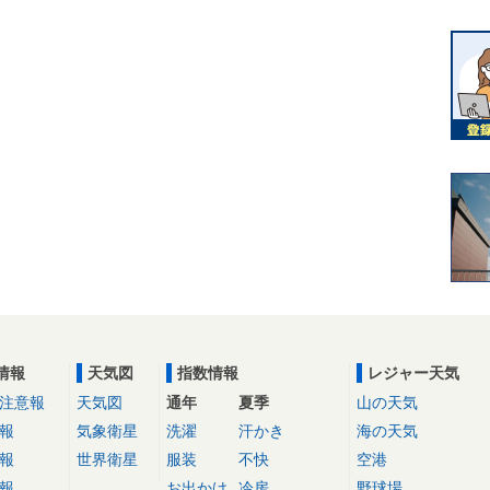
情報
天気図
指数情報
レジャー天気
注意報
天気図
通年
夏季
山の天気
報
気象衛星
洗濯
汗かき
海の天気
報
世界衛星
服装
不快
空港
報
お出かけ
冷房
野球場