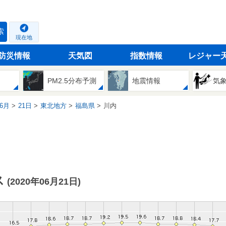
索
現在地
防災情報
天気図
指数情報
レジャー
PM2.5分布予測
地震情報
気
6月
21日
東北地方
福島県
川内
ス
(2020年06月21日)