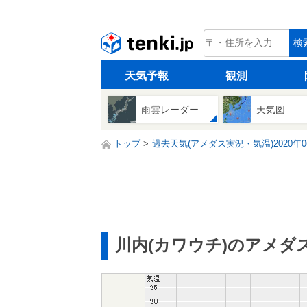
tenki.jp
検
天気予報
観測
雨雲レーダー
天気図
トップ
過去天気(アメダス実況・気温)2020年0
川内(カワウチ)のアメダ