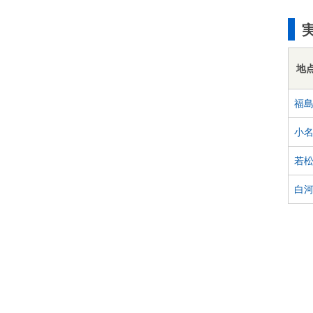
地
福
小
若
白