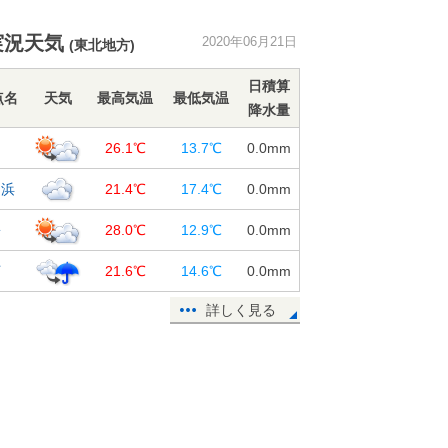
まもなく「部分日食」 16時頃から
実況天気
2020年06月21日
(東北地方)
スタート 食の最大は17時過ぎ!
21日15:11
日積算
点名
天気
最高気温
最低気温
降水量
週間 木～金曜は大雨の恐れ 週末
は猛暑か
島
26.1℃
13.7℃
0.0
mm
21日14:50
名浜
21.4℃
17.4℃
0.0
mm
浅間山で火山性地震が増加 噴火警
戒レベル1が継続
松
28.0℃
12.9℃
0.0
mm
21日12:30
河
21.6℃
14.6℃
0.0
mm
21日 夏至 全国多くの所で部分日
食
詳しく見る
21日08:03