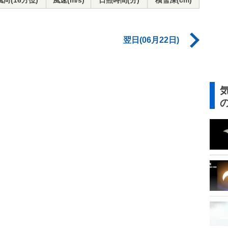
風向(16方位)
風速(m/s)
日照時間(分)
積雪深(cm)
翌日(06月22日)