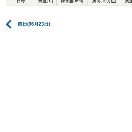
日時
気温(℃)
降水量(mm)
風向(16方位)
風速
前日(06月23日)