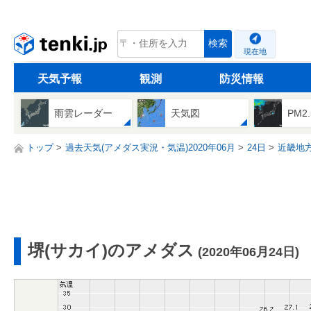
tenki.jp
検索
現在地
天気予報
観測
防災情報
雨雲レーダー
天気図
PM2
トップ
過去天気(アメダス実況・気温)2020年06月
24日
近畿地
堺(サカイ)のアメダス
(2020年06月24日)