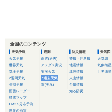
全国のコンテンツ
天気予報
観測
防災情報
天気図
天気予報
雨雲(過去)
警報・注意報
天気図
世界天気
アメダス実況
地震情報
気象衛星
気圧予報
実況天気
津波情報
世界衛星
2週間天気
過去天気
火山情報
長期予報
雷(実況)
台風情報
雨雲レーダー
知る防災
積雪マップ
PM2.5分布予測
世界の雨雲