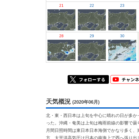
21
22
23
28
29
30
天気概況
(2020年06月)
北・東・西日本は上旬を中心に晴れの日が多か
った。沖縄・奄美は上旬は梅雨前線の影響で曇
月間日照時間は東日本日本海側でかなり多く、
方、太平洋高気圧は日本の南海上で西へ張り出