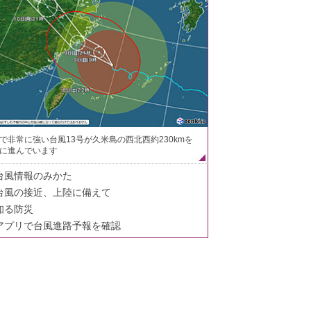
で非常に強い台風13号が久米島の西北西約230kmを
に進んでいます
台風情報のみかた
台風の接近、上陸に備えて
知る防災
アプリで台風進路予報を確認