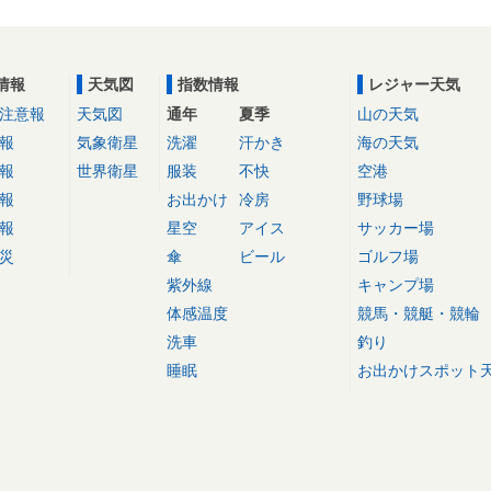
情報
天気図
指数情報
レジャー天気
注意報
天気図
通年
夏季
山の天気
報
気象衛星
洗濯
汗かき
海の天気
報
世界衛星
服装
不快
空港
報
お出かけ
冷房
野球場
報
星空
アイス
サッカー場
災
傘
ビール
ゴルフ場
紫外線
キャンプ場
体感温度
競馬・競艇・競輪
洗車
釣り
睡眠
お出かけスポット