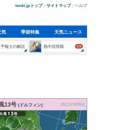
tenki.jpトップ
｜
サイトマップ
｜
ヘルプ
天気
季節特集
天気ニュース
象予報士の解説
熱中症情報
注目
風13号
(ドルフィン)
08日22:00現在