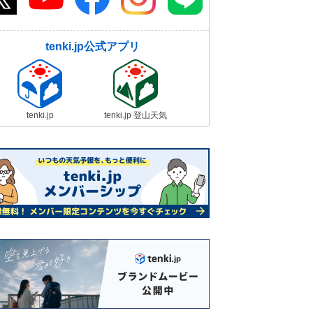
tenki.jp公式アプリ
tenki.jp
tenki.jp 登山天気