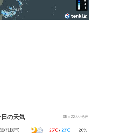
今日の天気
08日22:00発表
道(札幌市)
25℃
/
23℃
20%