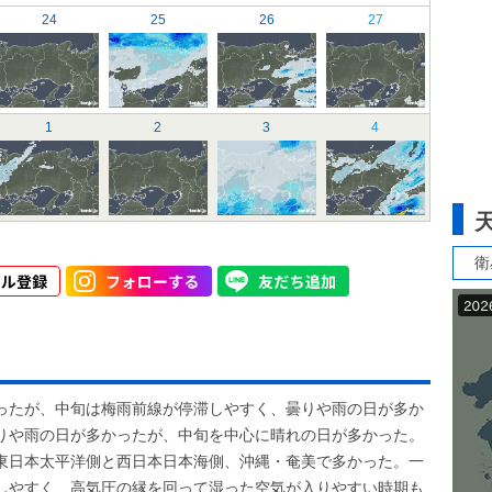
24
25
26
27
1
2
3
4
衛
ったが、中旬は梅雨前線が停滞しやすく、曇りや雨の日が多か
りや雨の日が多かったが、中旬を中心に晴れの日が多かった。
東日本太平洋側と西日本日本海側、沖縄・奄美で多かった。一
しやすく、高気圧の縁を回って湿った空気が入りやすい時期も