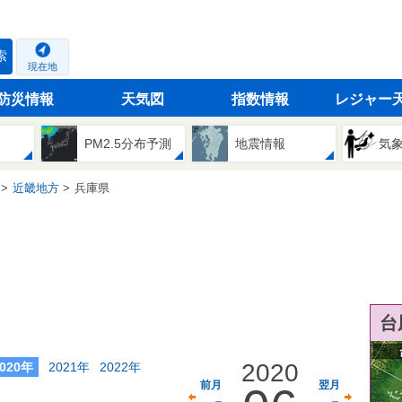
索
現在地
防災情報
天気図
指数情報
レジャー
PM2.5分布予測
地震情報
気
近畿地方
兵庫県
台
2020
2020年
2021年
2022年
前月
翌月