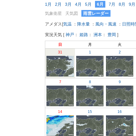
1月
2月
3月
4月
5月
6月
7月
8月
9月
気象衛星
天気図
雨雲レーダー
アメダス
[
気温
：
降水量
：
風向・風速
：
日照時
実況天気
[
神戸
：
姫路
：
洲本
：
豊岡
]
日
月
火
31
1
2
7
8
9
14
15
16