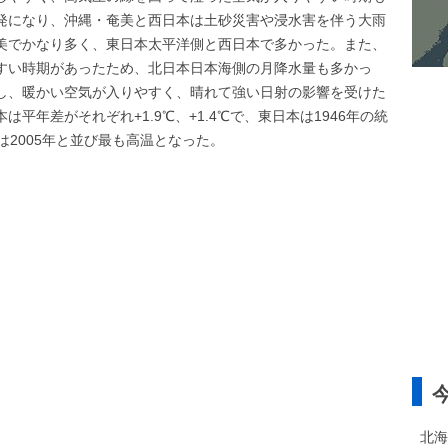
発になり、沖縄・奄美と西日本は土砂災害や浸水害を伴う大雨
美でかなり多く、東日本太平洋側と西日本で多かった。また、
すい時期があったため、北日本日本海側の月降水量も多かっ
し、暖かい空気が入りやすく、晴れて強い日射の影響を受けた
平年差がそれぞれ+1.9℃、+1.4℃で、東日本は1946年の統
は2005年と並び最も高温となった。
北海