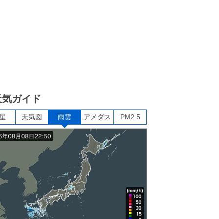
天気ガイド
星
天気図
雨雲
アメダス
PM2.5