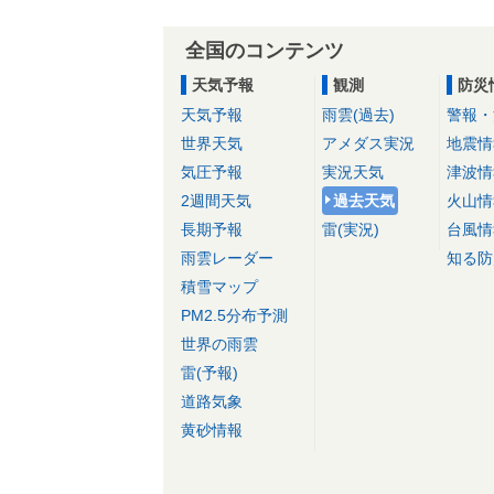
全国のコンテンツ
天気予報
観測
防災
天気予報
雨雲(過去)
警報・
世界天気
アメダス実況
地震情
気圧予報
実況天気
津波情
2週間天気
過去天気
火山情
長期予報
雷(実況)
台風情
雨雲レーダー
知る防
積雪マップ
PM2.5分布予測
世界の雨雲
雷(予報)
道路気象
黄砂情報