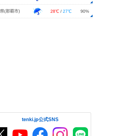
県(那覇市)
28℃
/
27℃
90%
tenki.jp公式SNS