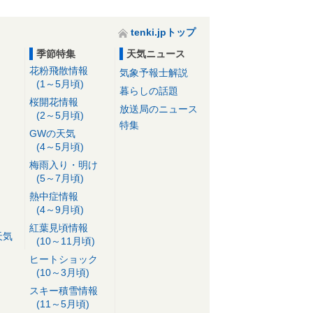
tenki.jpトップ
季節特集
天気ニュース
花粉飛散情報
気象予報士解説
(1～5月頃)
暮らしの話題
桜開花情報
放送局のニュース
(2～5月頃)
特集
GWの天気
(4～5月頃)
梅雨入り・明け
(5～7月頃)
熱中症情報
(4～9月頃)
紅葉見頃情報
天気
(10～11月頃)
ヒートショック
(10～3月頃)
スキー積雪情報
(11～5月頃)