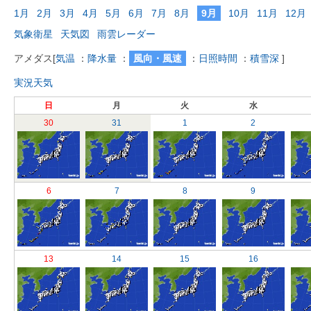
1月
2月
3月
4月
5月
6月
7月
8月
9月
10月
11月
12月
気象衛星
天気図
雨雲レーダー
アメダス
[
気温
：
降水量
：
風向・風速
：
日照時間
：
積雪深
]
実況天気
日
月
火
水
30
31
1
2
6
7
8
9
13
14
15
16