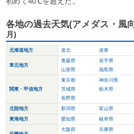
初めて40℃を超えた。
各地の過去天気(アメダス・風向
月)
北海道地方
道北
道東
青森県
岩手県
東北地方
山形県
福島県
東京都
神奈川県
関東・甲信地方
茨城県
栃木県
長野県
北陸地方
新潟県
富山県
東海地方
愛知県
岐阜県
大阪府
兵庫県
近畿地方