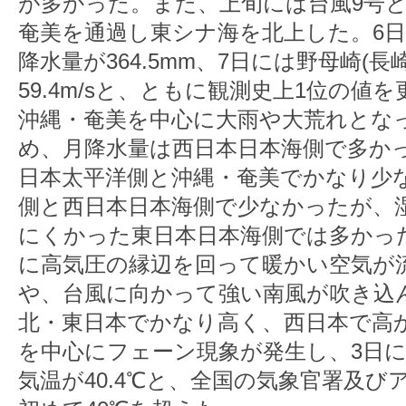
が多かった。また、上旬には台風9号と
奄美を通過し東シナ海を北上した。6日
降水量が364.5mm、7日には野母崎(
59.4m/sと、ともに観測史上1位の
沖縄・奄美を中心に大雨や大荒れとな
め、月降水量は西日本日本海側で多か
日本太平洋側と沖縄・奄美でかなり少
側と西日本日本海側で少なかったが、
にくかった東日本日本海側では多かっ
に高気圧の縁辺を回って暖かい空気が
や、台風に向かって強い南風が吹き込
北・東日本でかなり高く、西日本で高
を中心にフェーン現象が発生し、3日に
気温が40.4℃と、全国の気象官署及び