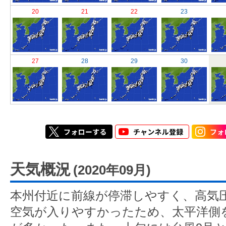
20
21
22
23
27
28
29
30
天気概況
(2020年09月)
本州付近に前線が停滞しやすく、高気
空気が入りやすかったため、太平洋側