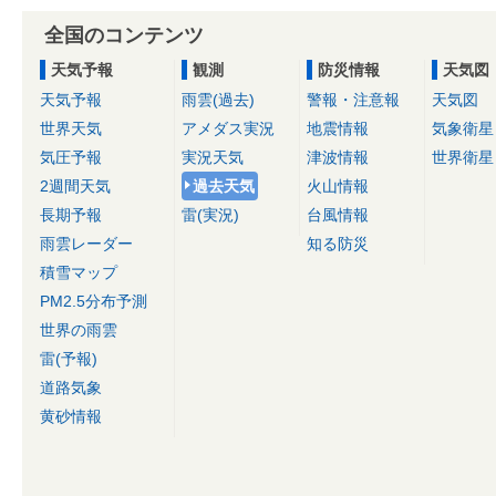
全国のコンテンツ
天気予報
観測
防災情報
天気図
天気予報
雨雲(過去)
警報・注意報
天気図
世界天気
アメダス実況
地震情報
気象衛星
気圧予報
実況天気
津波情報
世界衛星
2週間天気
過去天気
火山情報
長期予報
雷(実況)
台風情報
雨雲レーダー
知る防災
積雪マップ
PM2.5分布予測
世界の雨雲
雷(予報)
道路気象
黄砂情報