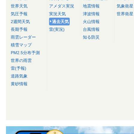
世界天気
アメダス実況
地震情報
気象衛星
気圧予報
実況天気
津波情報
世界衛星
2週間天気
過去天気
火山情報
長期予報
雷(実況)
台風情報
雨雲レーダー
知る防災
積雪マップ
PM2.5分布予測
世界の雨雲
雷(予報)
道路気象
黄砂情報