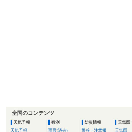
全国のコンテンツ
天気予報
観測
防災情報
天気図
天気予報
雨雲(過去)
警報・注意報
天気図