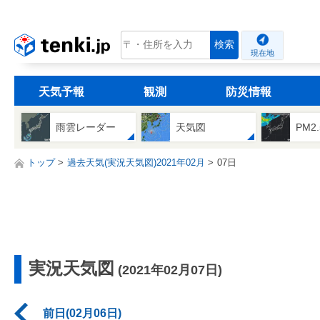
tenki.jp
検索
現在地
天気予報
観測
防災情報
雨雲レーダー
天気図
PM2
トップ
過去天気(実況天気図)2021年02月
07日
実況天気図
(2021年02月07日)
前日(02月06日)