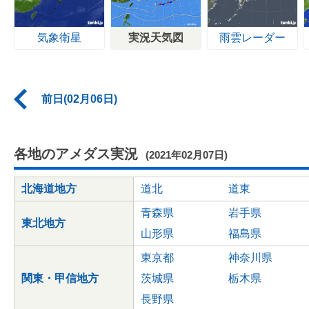
気象衛星
実況天気図
雨雲レーダー
前日(02月06日)
各地のアメダス実況
(2021年02月07日)
北海道地方
道北
道東
青森県
岩手県
東北地方
山形県
福島県
東京都
神奈川県
関東・甲信地方
茨城県
栃木県
長野県