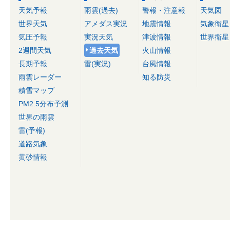
天気予報
雨雲(過去)
警報・注意報
天気図
世界天気
アメダス実況
地震情報
気象衛星
気圧予報
実況天気
津波情報
世界衛星
2週間天気
過去天気
火山情報
長期予報
雷(実況)
台風情報
雨雲レーダー
知る防災
積雪マップ
PM2.5分布予測
世界の雨雲
雷(予報)
道路気象
黄砂情報