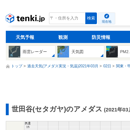
tenki.jp
検索
現在地
天気予報
観測
防災情報
雨雲レーダー
天気図
PM2
トップ
過去天気(アメダス実況・気温)2021年03月
02日
関東・
世田谷(セタガヤ)のアメダス
(2021年03