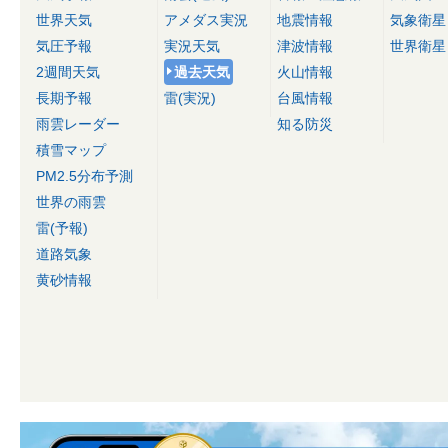
世界天気
アメダス実況
地震情報
気象衛星
気圧予報
実況天気
津波情報
世界衛星
2週間天気
過去天気
火山情報
長期予報
雷(実況)
台風情報
雨雲レーダー
知る防災
積雪マップ
PM2.5分布予測
世界の雨雲
雷(予報)
道路気象
黄砂情報