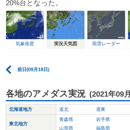
20%台となった。
気象衛星
実況天気図
雨雲レーダー
前日(09月18日)
各地のアメダス実況
(2021年09
北海道地方
道北
道東
青森県
岩手県
東北地方
山形県
福島県