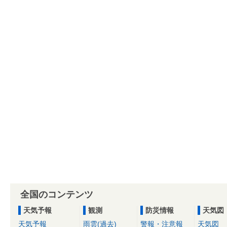
全国のコンテンツ
天気予報
観測
防災情報
天気図
天気予報
雨雲(過去)
警報・注意報
天気図