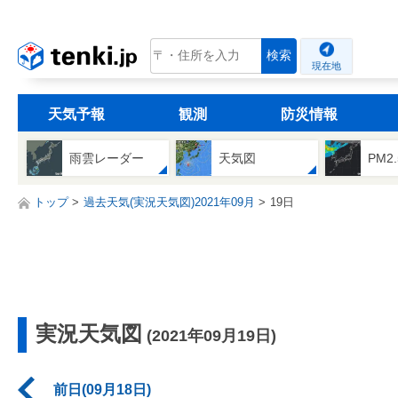
tenki.jp
検索
現在地
天気予報
観測
防災情報
雨雲レーダー
天気図
PM2
トップ
過去天気(実況天気図)2021年09月
19日
実況天気図
(2021年09月19日)
前日(09月18日)