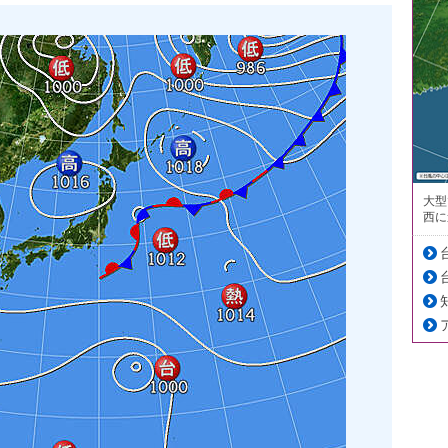
大型
西に