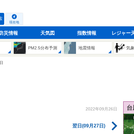
索
現在地
防災情報
天気図
指数情報
レジャー
PM2.5分布予測
地震情報
気
6日
台
2022年09月26日
翌日(09月27日)