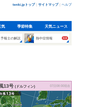
tenki.jpトップ
｜
サイトマップ
｜
ヘルプ
天気
季節特集
天気ニュース
象予報士の解説
熱中症情報
注目
風13号
(ドルフィン)
07日08:00現在