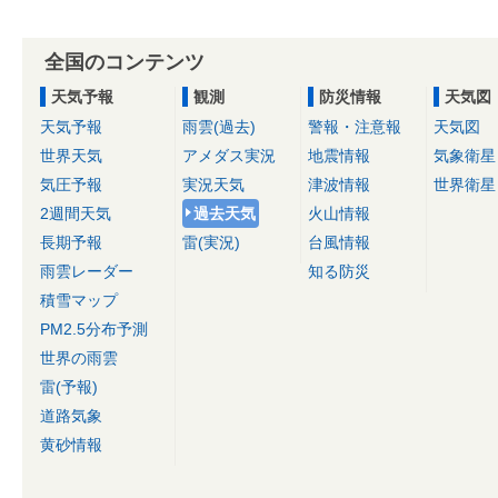
全国のコンテンツ
天気予報
観測
防災情報
天気図
天気予報
雨雲(過去)
警報・注意報
天気図
世界天気
アメダス実況
地震情報
気象衛星
気圧予報
実況天気
津波情報
世界衛星
2週間天気
過去天気
火山情報
長期予報
雷(実況)
台風情報
雨雲レーダー
知る防災
積雪マップ
PM2.5分布予測
世界の雨雲
雷(予報)
道路気象
黄砂情報