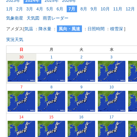
2023年
2024年
2025年
2026年
1月
2月
3月
4月
5月
6月
7月
8月
9月
10月
11月
12月
気象衛星
天気図
雨雲レーダー
アメダス
[
気温
：
降水量
：
風向・風速
：
日照時間
：
積雪深
]
実況天気
日
月
火
水
30
1
2
3
7
8
9
10
14
15
16
17