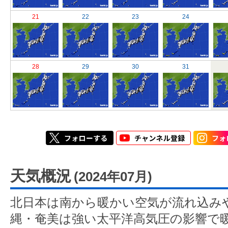
21
22
23
24
28
29
30
31
天気概況
(2024年07月)
北日本は南から暖かい空気が流れ込み
縄・奄美は強い太平洋高気圧の影響で