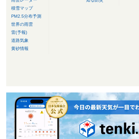
雨雲レーダー
知る防災
積雪マップ
PM2.5分布予測
世界の雨雲
雷(予報)
道路気象
黄砂情報