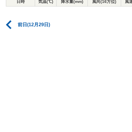
日時
気温(℃)
降水量(mm)
風向(16方位)
風速
前日(12月29日)