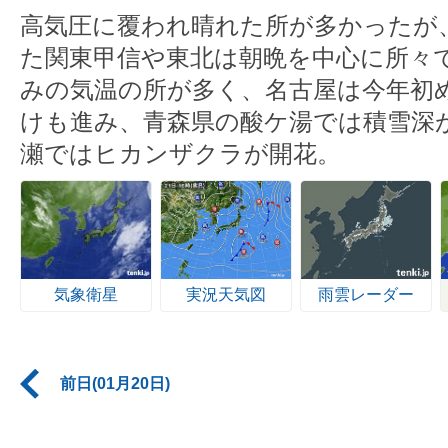
高気圧に覆われ晴れた所が多かったが
た関東甲信や東北は朝晩を中心に所々
みの気温の所が多く、名古屋は今年初め
けも進み、青森県の酸ケ湯では積雪深が
瀬ではヒカンザクラが開花。
気象衛星
実況天気図
雨雲レーダー
前日(01月20日)