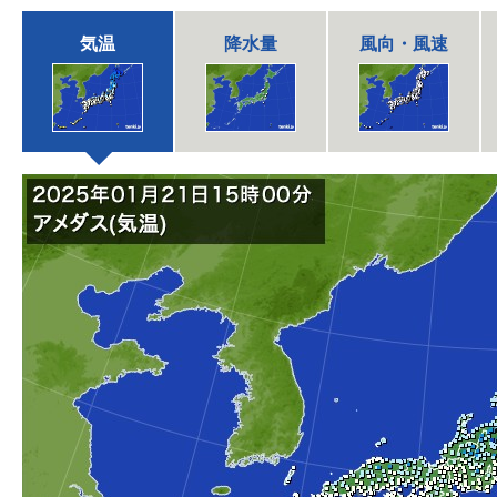
気温
降水量
風向・風速