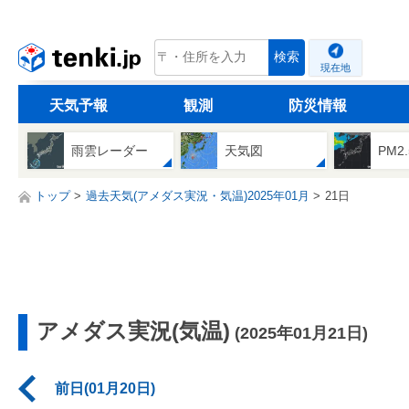
tenki.jp
検索
現在地
天気予報
観測
防災情報
雨雲レーダー
天気図
PM2
トップ
過去天気(アメダス実況・気温)2025年01月
21日
アメダス実況(気温)
(2025年01月21日)
前日(01月20日)