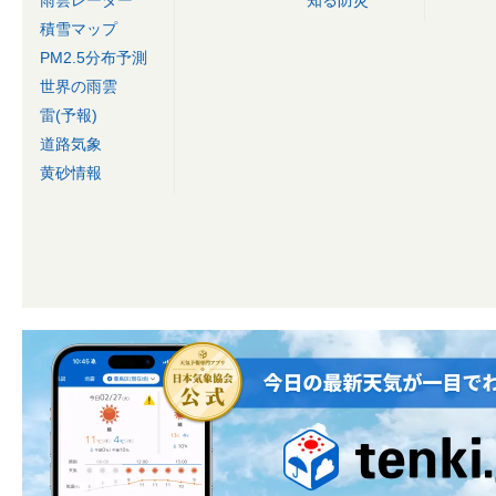
積雪マップ
PM2.5分布予測
世界の雨雲
雷(予報)
道路気象
黄砂情報