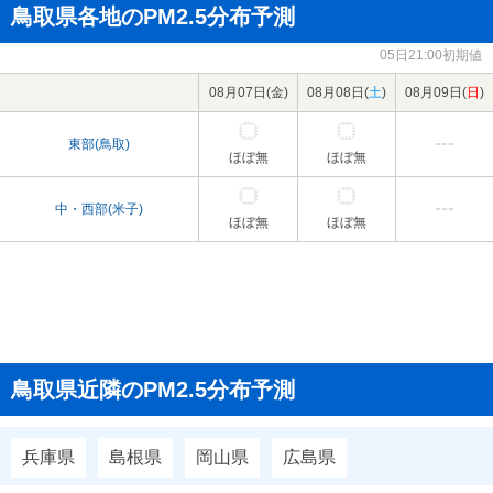
鳥取県各地のPM2.5分布予測
05日21:00初期値
08月07日(
金
)
08月08日(
土
)
08月09日(
日
)
東部(鳥取)
ほぼ無
ほぼ無
中・西部(米子)
ほぼ無
ほぼ無
鳥取県近隣のPM2.5分布予測
兵庫県
島根県
岡山県
広島県