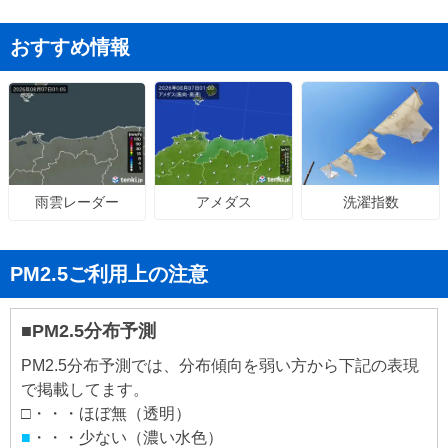
おすすめ情報
アメダス
洗濯指数
雨雲レーダー
PM2.5ご利用上の注意
■PM2.5分布予測
PM2.5分布予測では、分布傾向を弱い方から下記の表現
で掲載してます。
□・・・ほぼ無（透明）
■
・・・少ない（濃い水色）