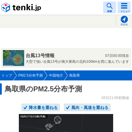
tenki.jp
検索
メニュー
現在地
台風13号情報
07日00:00現在
大型で強い台風13号が南大東島の北約100kmを西に進んでいます
トップ
PM2.5分布予測
中国地方
鳥取県
鳥取県のPM2.5分布予測
05日21:00初期値
降水量を重ねる
風向・風速を重ねる