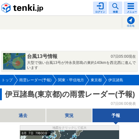
tenki.jp
ログイン
検索
メニュー
現在地
台風13号情報
07日05:00現在
大型で強い台風13号が沖永良部島の東約140kmを西北西に進んで
います
トップ
雨雲レーダー(予報)
関東・甲信地方
東京都
伊豆諸島
伊豆諸島(東京都)の雨雲レーダー(予報)
07日06:00発表
過去
実況
予報
地図をクリックして拡大