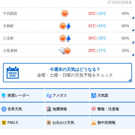
07日06:00発表
千代田区
33℃
/
25℃
40%
大島町
31℃
/
24℃
60%
八丈町
30℃
/
26℃
60%
小笠原村
29℃
/
27℃
20%
今週末の天気はどうなる？
金曜・土曜・日曜の天気予報をチェック
雨雲レーダー
アメダス
天気図
世界天気
地震情報
警報・注意報
PM2.5
お出かけ天気
熱中症情報