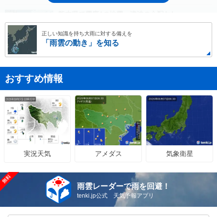
熊本県で震度4の地震 津波の心配なし
正しい知識を持ち大雨に対する備えを
「雨雲の動き」を知る
08/06(木)19:56
台風13号は沖縄・奄美に接近 線状降水帯発生の
可能性 暴風や高波などに厳重警戒
おすすめ情報
08/06(木)18:00
お盆休みの山の天気 山の日ごろには秋の気配
も 台風などの不確定要素に注意
08/06(木)16:38
気象予報士の解説をもっと見る
アメダス
気象衛星
実況天気
雨雲レーダーで雨を回避！
tenki.jp公式 天気予報アプリ