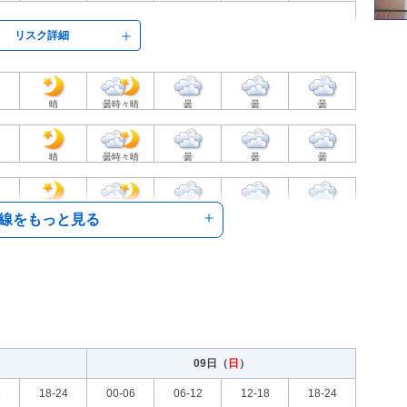
リスク詳細
晴
曇時々晴
曇
曇
曇
晴
曇時々晴
曇
曇
曇
晴
曇時々晴
曇
曇
曇
線をもっと見る
晴
曇時々晴
曇
曇
雨時々曇
晴
曇時々晴
曇
曇
雨時々曇
09日（
日
）
晴
曇時々晴
曇
曇
雨時々曇
8
18-24
00-06
06-12
兵庫県の天気予報を見る
12-18
18-24