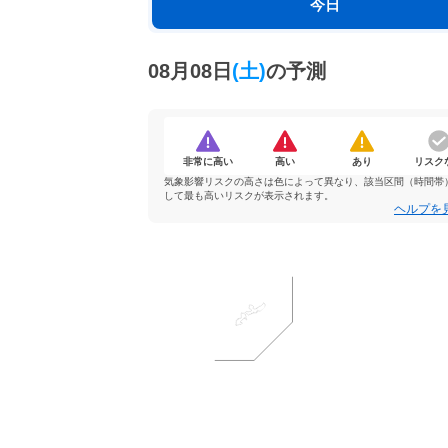
今日
08月08日
(土)
の予測
非常に高い
高い
あり
リスク
気象影響リスクの高さは色によって異なり、該当区間（時間帯
して最も高いリスクが表示されます。
ヘルプを