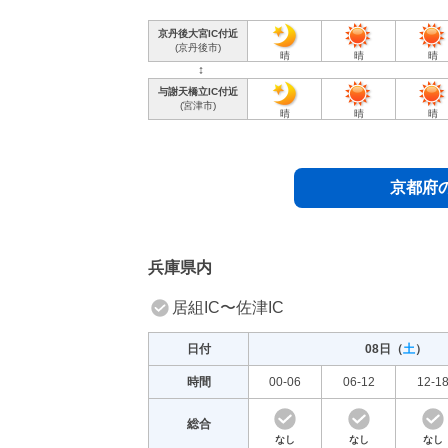
強風
京丹後大宮IC付近
(京丹後市)
晴
晴
晴
風雪
↕︎
高波
与謝天橋立IC付近
(宮津市)
晴
晴
晴
京都府
兵庫県内
居組IC〜佐津IC
日付
08日（
土
）
時間
00-06
06-12
12-1
総合
なし
なし
なし