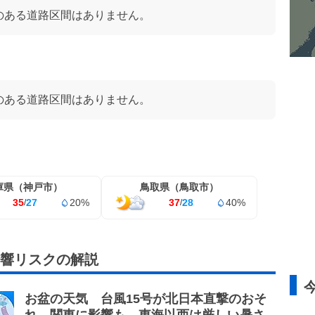
のある道路区間はありません。
のある道路区間はありません。
庫県（神戸市）
鳥取県（鳥取市）
35
27
20%
37
28
40%
/
/
影響リスクの解説
お盆の天気 台風15号が北日本直撃のおそ