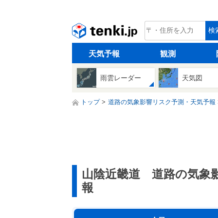
tenki.jp
検
天気予報
観測
雨雲レーダー
天気図
トップ
道路の気象影響リスク予測・天気予報
山陰近畿道 道路の気象
報