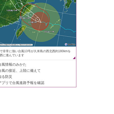
で非常に強い台風13号が久米島の西北西約180kmを
西に進んでいます
台風情報のみかた
台風の接近、上陸に備えて
知る防災
アプリで台風進路予報を確認