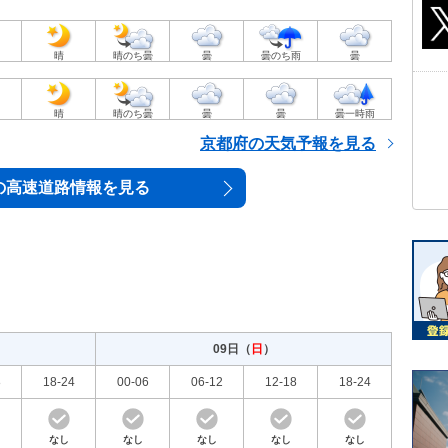
晴
晴のち曇
曇
曇のち雨
曇
晴
晴のち曇
曇
曇
曇一時雨
京都府の天気予報を見る
の高速道路情報を見る
09日（
日
）
8
18-24
00-06
06-12
12-18
18-24
なし
なし
なし
なし
なし