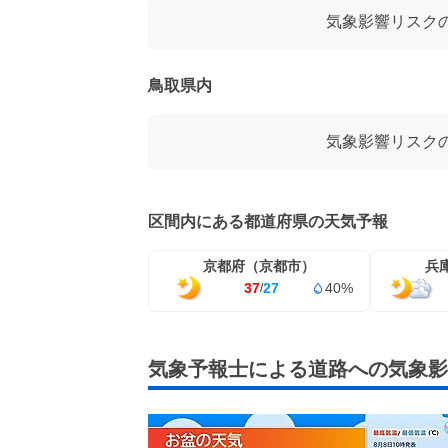
気象影響リスク
鳥取県内
気象影響リスク
区間内にある都道府県の天気予報
京都府（京都市）
兵
37
27
40%
/
気象予報士による道路への気象