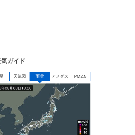
天気ガイド
星
天気図
雨雲
アメダス
PM2.5