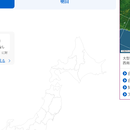
明日
なし
）に対
大型
見る
西南