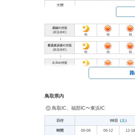
大雨
大雪
強風
居組IC付近
(新温泉町)
晴
晴
晴
風雪
↕︎
高波
新温泉浜坂IC付近
(新温泉町)
晴
晴
晴
↕︎
久斗IC付近
(新温泉町)
晴
晴
晴
路
↕︎
余部IC付近
(香美町)
晴
晴
晴
↕︎
鳥取県内
香住IC付近
(香美町)
晴
晴
晴
鳥取IC、福部IC〜東浜IC
↕︎
佐津IC付近
(香美町)
日付
08日（
土
）
晴
晴
晴
時間
00-06
06-12
12-1