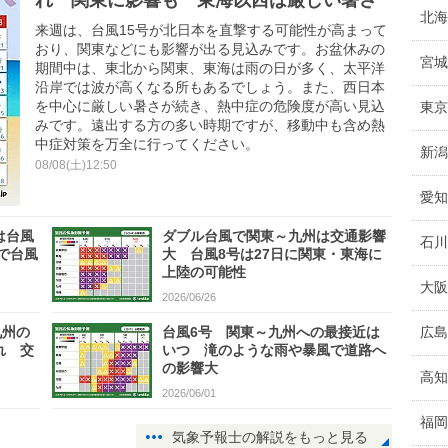
れ 関東に影響も 東海以西は厳しい暑さ
北海
来週は、台風15号が北日本を直撃する可能性が高まって
おり、関東などにも影響が出る見込みです。お盆休みの
宮城
期間中は、東北から関東、東海は雨の日が多く、太平洋
沿岸では波が高くなる所もあるでしょう。また、西日本
を中心に厳しい暑さが続き、熱中症の危険度が高い見込
東京
みです。遠出する方の多い時期ですが、移動中も含め熱
中症対策を万全に行ってください。
新潟
08/08(土)12:50
愛知
は台風
ダブル台風で関東～九州は交通影響
石川
で台風
大 台風8号は27日に関東・東海に
上陸の可能性
大阪
2026/06/26
九州の
台風6号 関東～九州への最接近は
広島
れ 交
いつ 滝のような雨や暴風で道路へ
の影響大
高知
2026/06/01
福岡
気象予報士の解説をもっと見る