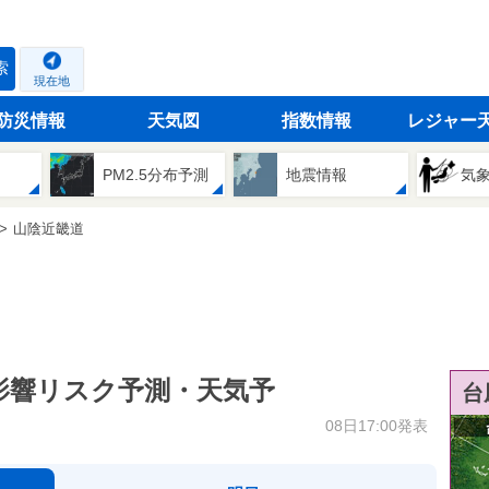
索
現在地
防災情報
天気図
指数情報
レジャー
PM2.5分布予測
地震情報
気
山陰近畿道
影響リスク予測・天気予
台
08日17:00発表