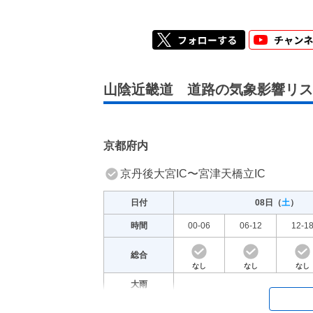
山陰近畿道 道路の気象影響リス
京都府内
京丹後大宮IC〜宮津天橋立IC
日付
08日（
土
）
時間
00-06
06-12
12-1
総合
なし
なし
なし
大雨
大雪