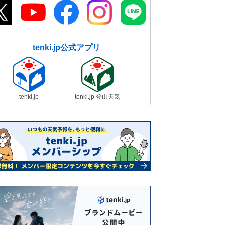
tenki.jp公式アプリ
tenki.jp
tenki.jp 登山天気