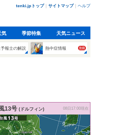
tenki.jpトップ
｜
サイトマップ
｜
ヘルプ
天気
季節特集
天気ニュース
象予報士の解説
熱中症情報
注目
風13号
(ドルフィン)
08日17:00現在