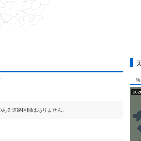
す。
衛
のある道路区間はありません。