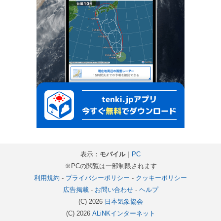
表示：
モバイル
｜
PC
※PCの閲覧は一部制限されます
利用規約
-
プライバシーポリシー
-
クッキーポリシー
広告掲載
-
お問い合わせ
-
ヘルプ
(C) 2026
日本気象協会
(C) 2026
ALiNKインターネット