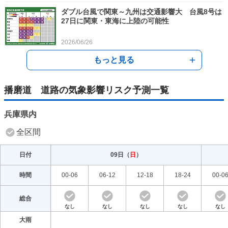
ダブル台風で関東～九州は交通影響大 台風8号は
27日に関東・東海に上陸の可能性
2026/06/26
もっと見る
台風6号 2日～3日は関東～九州の太平洋側で雨量
多くなるおそれ 交通への影響も
播磨道 道路の気象影響リスク予測一覧
2026/06/01
台風6号 関東～九州への最接近はいつ 滝のよう
兵庫県内
な雨や暴風で道路への影響大
全区間
2026/06/01
日付
09日（
日
）
列車の遅れや運休も 東北は9日暴風警戒
2026/05/08
時間
00-06
06-12
12-18
18-24
00-0
気象予報士の解説をもっと見る
総合
なし
なし
なし
なし
なし
大雨