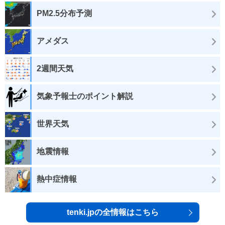
PM2.5分布予測
アメダス
2週間天気
気象予報士のポイント解説
世界天気
地震情報
熱中症情報
tenki.jpの全情報はこちら