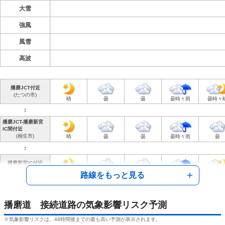
大雪
強風
風雪
高波
播磨JCT付近
(たつの市)
晴
曇
曇
曇時々雨
曇時々
↕︎
播磨JCT-播磨新宮
IC間付近
(相生市)
晴
曇
曇
曇時々雨
曇
↕︎
播磨新宮IC付近
(たつの市)
路線をもっと見る
晴
曇
曇
曇時々雨
曇時々
↕︎
宍粟JCT付近
播磨道 接続道路の気象影響リスク予測
(宍粟市)
晴
曇
雨時々曇
曇
曇
※気象影響リスクは、48時間後までの最も高い予測が表示されます。