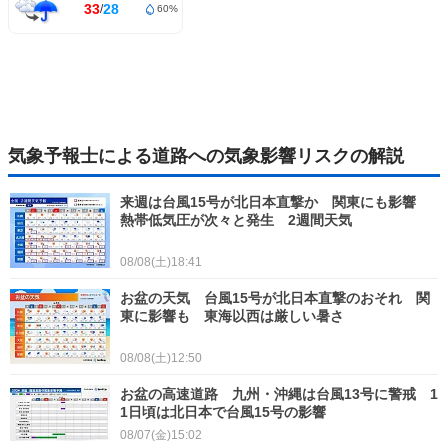
33
28
/
60%
気象予報士による道路への気象影響リスクの解説
来週は台風15号が北日本直撃か 関東にも影響
熱帯低気圧が次々と発生 2週間天気
08/08(土)18:41
お盆の天気 台風15号が北日本直撃のおそれ 関
東に影響も 東海以西は厳しい暑さ
08/08(土)12:50
お盆の高速道路 九州・沖縄は台風13号に警戒 1
1日頃は北日本で台風15号の影響
08/07(金)15:02