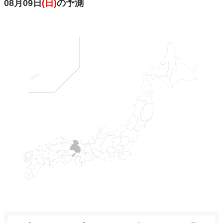
08月09日
(日)
の予測