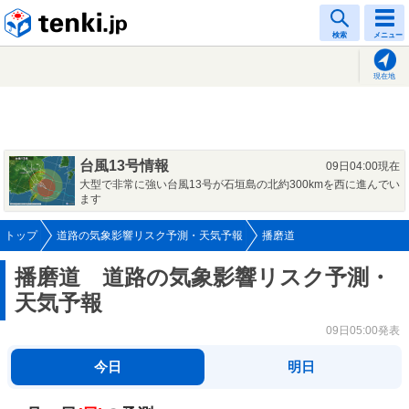
tenki.jp
検索
メニュー
現在地
台風13号情報
09日04:00現在
大型で非常に強い台風13号が石垣島の北約300kmを西に進んでい
ます
トップ
道路の気象影響リスク予測・天気予報
播磨道
播磨道 道路の気象影響リスク予測・
天気予報
09日05:00発表
今日
明日