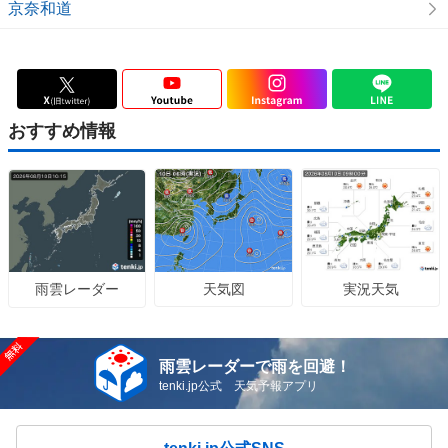
京奈和道
雲梯ランプ付近
(橿原市)
晴のち曇
曇時々晴
晴
晴
晴
↕︎
四条ランプ付近
(橿原市)
晴のち曇
曇時々晴
晴
晴
晴
おすすめ情報
奈良県の天気予報を見る
奈良県の高速道路情報を見る
天気図
実況天気
雨雲レーダー
雨雲レーダーで雨を回避！
tenki.jp公式 天気予報アプリ