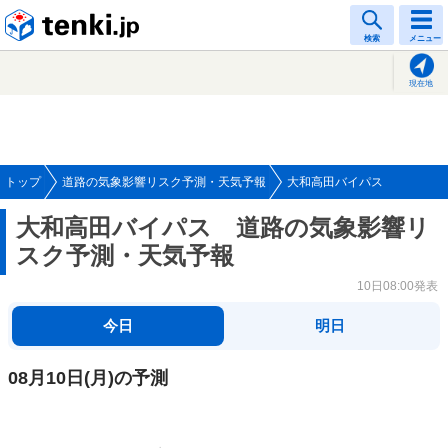
tenki.jp
検索
メニュー
現在地
トップ
道路の気象影響リスク予測・天気予報
大和高田バイパス
大和高田バイパス 道路の気象影響リ
スク予測・天気予報
10日08:00発表
今日
明日
08月10日
(月)
の予測