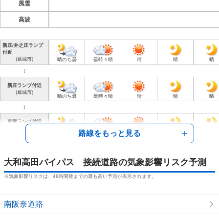
風雪
高波
新庄/弁之庄ランプ
付近
(葛城市)
晴のち曇
曇時々晴
晴
晴
晴
↕︎
新庄ランプ付近
(葛城市)
晴のち曇
曇時々晴
晴
晴
晴
↕︎
東室ランプ付近
(大和高田市)
路線をもっと見る
晴のち曇
曇時々晴
晴
晴
晴
↕︎
勝目ランプ付近
大和高田バイパス 接続道路の気象影響リスク予測
(大和高田市)
晴のち曇
曇時々晴
晴
晴
晴
※気象影響リスクは、48時間後までの最も高い予測が表示されます。
↕︎
新堂ランプ付近
(橿原市)
南阪奈道路
晴のち曇
曇時々晴
晴
晴
晴
↕︎