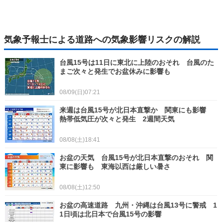
気象予報士による道路への気象影響リスクの解説
台風15号は11日に東北に上陸のおそれ 台風のた
まご次々と発生でお盆休みに影響も
08/09(日)07:21
来週は台風15号が北日本直撃か 関東にも影響
熱帯低気圧が次々と発生 2週間天気
08/08(土)18:41
お盆の天気 台風15号が北日本直撃のおそれ 関
東に影響も 東海以西は厳しい暑さ
08/08(土)12:50
お盆の高速道路 九州・沖縄は台風13号に警戒 1
1日頃は北日本で台風15号の影響