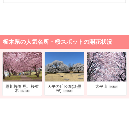
栃木県の人気名所・桜スポットの開花状況
天平の丘公園(淡墨
太平山
思川桜堤 思川桜並
栃木市
桜)
木
下野市
小山市