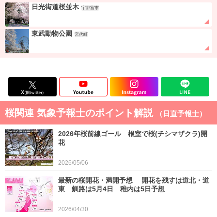
日光街道桜並木
宇都宮市
東武動物公園
宮代町
桜関連 気象予報士のポイント解説
（日直予報士）
2026年桜前線ゴール 根室で桜(チシマザクラ)開
花
2026/05/06
最新の桜開花・満開予想 開花を残すは道北・道
東 釧路は5月4日 稚内は5日予想
2026/04/30