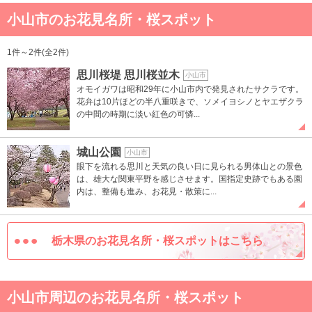
小山市のお花見名所・桜スポット
1件～2件(全2件)
思川桜堤 思川桜並木
小山市
オモイガワは昭和29年に小山市内で発見されたサクラです。
花弁は10片ほどの半八重咲きで、ソメイヨシノとヤエザクラ
の中間の時期に淡い紅色の可憐...
城山公園
小山市
眼下を流れる思川と天気の良い日に見られる男体山との景色
は、雄大な関東平野を感じさせます。国指定史跡でもある園
内は、整備も進み、お花見・散策に...
栃木県のお花見名所・桜スポットはこちら
小山市周辺のお花見名所・桜スポット