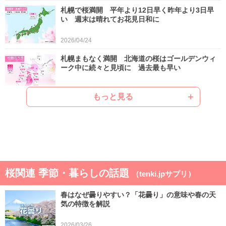
札幌で桜満開 平年より12日早く昨年より3日早
い 週末は晴れてお花見日和に
2026/04/24
札幌まもなく満開 北海道の桜はゴールデンウィ
ーク中に続々と見頃に 過去最も早い
2026/04/22
もっと見る
ゴールデンウィークは晴れと雨が交互 晴れると
汗ばむ陽気で早めに暑さに強い体作りを
2026/04/21
気象予報士の解説をもっと見る
桜関連 季節・暮らしの話題
（tenki.jpサプリ）
春はなぜ曇りやすい？「花曇り」の意味や春の天
気の特徴を解説
2026/03/26