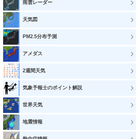
雨雲レーダー
天気図
PM2.5分布予測
アメダス
2週間天気
気象予報士のポイント解説
世界天気
地震情報
熱中症情報