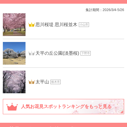
集計期間：2026/3/4-5/26
1位
思川桜堤 思川桜並木
小山市
2位
天平の丘公園(淡墨桜)
下野市
3位
太平山
栃木市
人気お花見スポットランキングをもっと見る