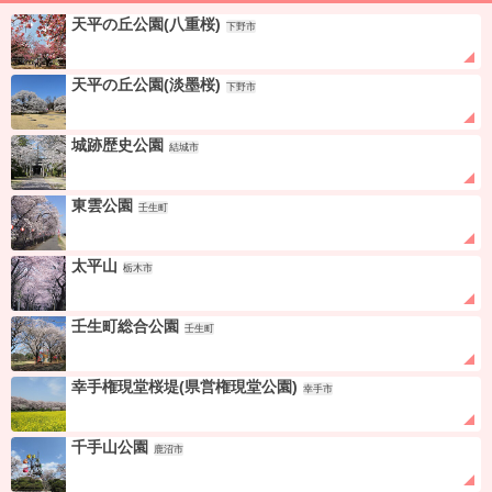
天平の丘公園(八重桜)
下野市
天平の丘公園(淡墨桜)
下野市
城跡歴史公園
結城市
東雲公園
壬生町
太平山
栃木市
壬生町総合公園
壬生町
幸手権現堂桜堤(県営権現堂公園)
幸手市
千手山公園
鹿沼市