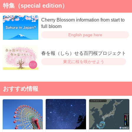
特集（special edition）
Cherry Blossom information from start to
full bloom
English page here
春を報（しら）せる百円桜プロジェクト
東北に桜を咲かせよう
おすすめ情報