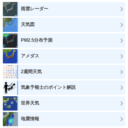
雨雲レーダー
天気図
PM2.5分布予測
アメダス
2週間天気
気象予報士のポイント解説
世界天気
地震情報