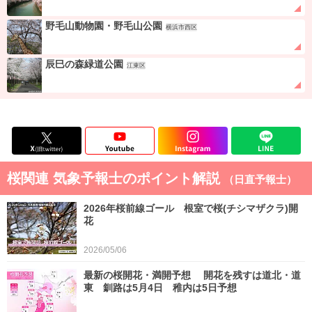
野毛山動物園・野毛山公園
横浜市西区
辰巳の森緑道公園
江東区
桜関連 気象予報士のポイント解説
（日直予報士）
2026年桜前線ゴール 根室で桜(チシマザクラ)開
花
2026/05/06
最新の桜開花・満開予想 開花を残すは道北・道
東 釧路は5月4日 稚内は5日予想