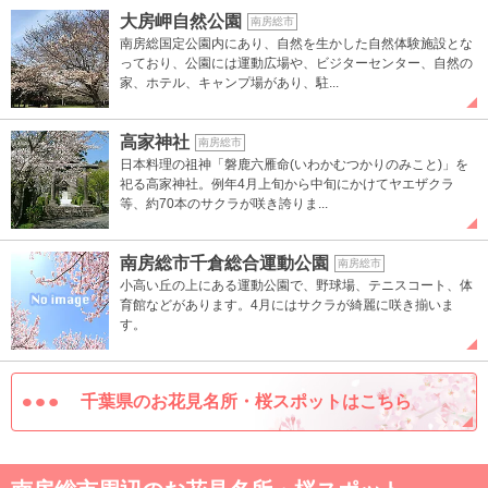
大房岬自然公園
南房総市
南房総国定公園内にあり、自然を生かした自然体験施設とな
っており、公園には運動広場や、ビジターセンター、自然の
家、ホテル、キャンプ場があり、駐...
高家神社
南房総市
日本料理の祖神「磐鹿六雁命(いわかむつかりのみこと)」を
祀る高家神社。例年4月上旬から中旬にかけてヤエザクラ
等、約70本のサクラが咲き誇りま...
南房総市千倉総合運動公園
南房総市
小高い丘の上にある運動公園で、野球場、テニスコート、体
育館などがあります。4月にはサクラが綺麗に咲き揃いま
す。
千葉県のお花見名所・桜スポットはこちら