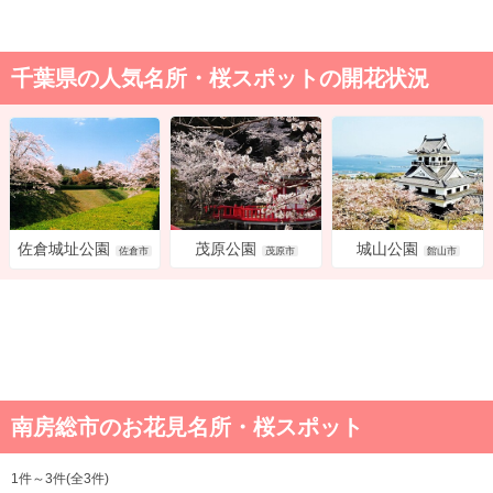
千葉県の人気名所・桜スポットの開花状況
茂原公園
城山公園
佐倉城址公園
茂原市
館山市
佐倉市
南房総市のお花見名所・桜スポット
1件～3件(全3件)