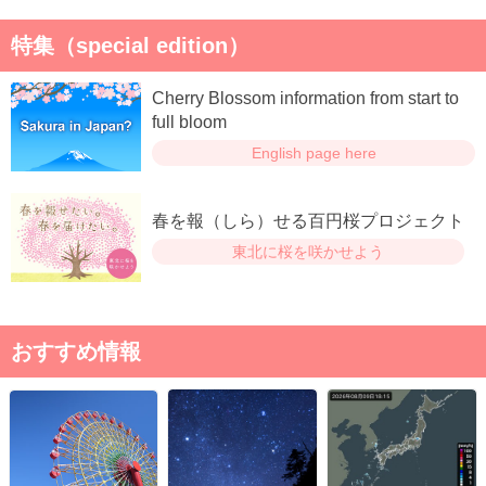
特集（special edition）
Cherry Blossom information from start to
full bloom
English page here
春を報（しら）せる百円桜プロジェクト
東北に桜を咲かせよう
おすすめ情報