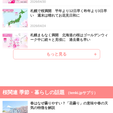
2026/04/30
札幌で桜満開 平年より12日早く昨年より3日早
い 週末は晴れてお花見日和に
2026/04/24
札幌まもなく満開 北海道の桜はゴールデンウィ
ーク中に続々と見頃に 過去最も早い
2026/04/22
もっと見る
ゴールデンウィークは晴れと雨が交互 晴れると
汗ばむ陽気で早めに暑さに強い体作りを
2026/04/21
気象予報士の解説をもっと見る
桜関連 季節・暮らしの話題
（tenki.jpサプリ）
春はなぜ曇りやすい？「花曇り」の意味や春の天
気の特徴を解説