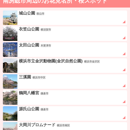
南房総市周辺のお花見名所・桜スポット
城山公園
館山市
衣笠山公園
横須賀市
太田山公園
木更津市
横浜市立金沢動物園(金沢自然公園)
横浜市金沢区
三溪園
横浜市中区
鶴岡八幡宮
鎌倉市
源氏山公園
鎌倉市
大岡川プロムナード
横浜市南区