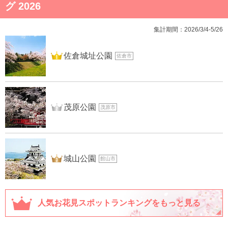
グ 2026
集計期間：2026/3/4-5/26
1位
佐倉城址公園
佐倉市
2位
茂原公園
茂原市
3位
城山公園
館山市
人気お花見スポットランキングをもっと見る