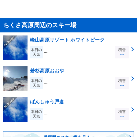
ちくさ高原周辺のスキー場
峰山高原リゾート ホワイトピーク
本日の
積雪
---
天気
---
若杉高原おおや
本日の
積雪
---
天気
---
ばんしゅう戸倉
本日の
積雪
---
天気
---