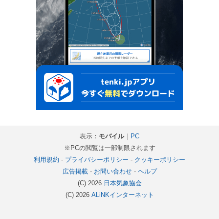
表示：
モバイル
｜
PC
※PCの閲覧は一部制限されます
利用規約
-
プライバシーポリシー
-
クッキーポリシー
広告掲載
-
お問い合わせ
-
ヘルプ
(C) 2026
日本気象協会
(C) 2026
ALiNKインターネット