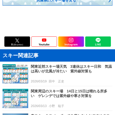
兵庫県のスキー場を見る
スキー関連記事
関東近郊スキー場天気 3連休はスキー日和 気温
は高いが北風が冷たい 紫外線対策も
2026/03/19
田中 正史
関東周辺のスキー場 14日と15日は晴れる所多
い ゲレンデでは紫外線や寒さ対策を
2026/03/13
小野 聡子