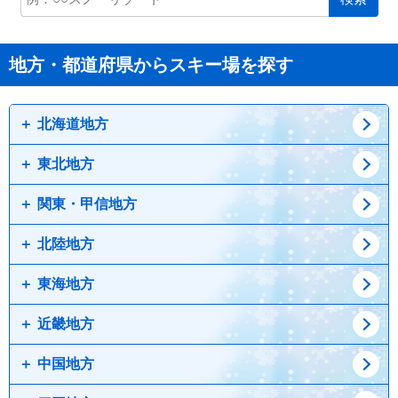
地方・都道府県からスキー場を探す
北海道地方
東北地方
道北
道東
関東・甲信地方
道央
青森県
道南
岩手県
北陸地方
宮城県
栃木県
秋田県
群馬県
東海地方
山形県
山梨県
新潟県
福島県
長野県
富山県
近畿地方
石川県
愛知県
福井県
岐阜県
中国地方
静岡県
兵庫県
三重県
京都府