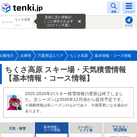
tenki.jp
検索
メニュー
直前に見た情報が
ちくさ高原
ここに保存されます
---
/
---
（ログイン不要）
現在地
近畿地方
兵庫県
宍粟周辺エリア
ちくさ高原
基本情報・コース情報
ちくさ高原 スキー場・天気積雪情報
【基本情報・コース情報】
2025-2026年のスキー積雪情報の更新は終了しまし
た。次シーズンは2026年12月頃から提供予定です。
※掲載情報は前シーズンのものであり、今後変更になる場合が
あります。
基本情報・
アクセス・
クーポン・
天気・積雪
コース情報
周辺情報
リフト券