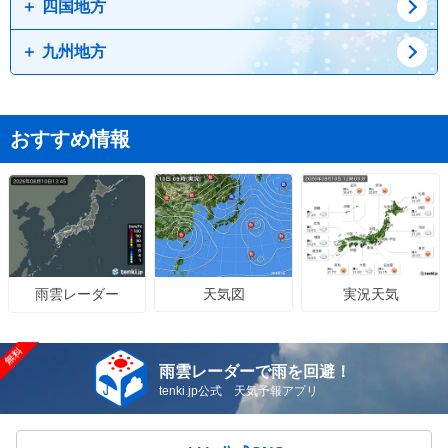
四国地方
滋賀県
鳥取県
奈良県
島根県
九州地方
岡山県
徳島県
広島県
香川県
愛媛県
佐賀県
大分県
おすすめ情報
天気図
実況天気
雨雲レーダー
雨雲レーダーで雨を回避！
tenki.jp公式 天気予報アプリ