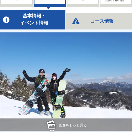
---
---
---
宍粟市千種町西河...
基本情報・
コース情報
イベント情報
画像をもっと見る