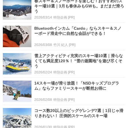
春スキー＆スノーボードを楽しむ！おすすめのス
キー場10選｜3月も春休みもGWも。まだまだ滑ろ
う
2026/03/14
特別企画
[PR]
Bluetoothインカム「Cardo」ならスキー＆スノ
ーボード滑走中に自然な会話ができる！
2026/03/08
竹川 紀人
[PR]
雪上アクティビティ充実のスキー場10選｜滑らな
くても満足度120％！ “雪の遊園地”を遊び尽くそ
う
2026/02/24
特別企画
[PR]
14スキー場が滑り放題！「NSDキッズプログラ
ム」ならファミリースキーが断然お得に
2026/02/08
特別企画
[PR]
コース数20以上のビッグゲレンデ7選｜1日じゃ滑
りきれない！ 圧倒的スケールのスキー場
2026/01/30
特別企画
[PR]