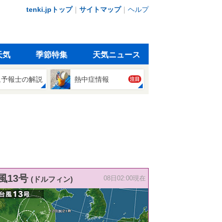
tenki.jpトップ
｜
サイトマップ
｜
ヘルプ
天気
季節特集
天気ニュース
象予報士の解説
熱中症情報
注目
風13号
(ドルフィン)
08日02:00現在