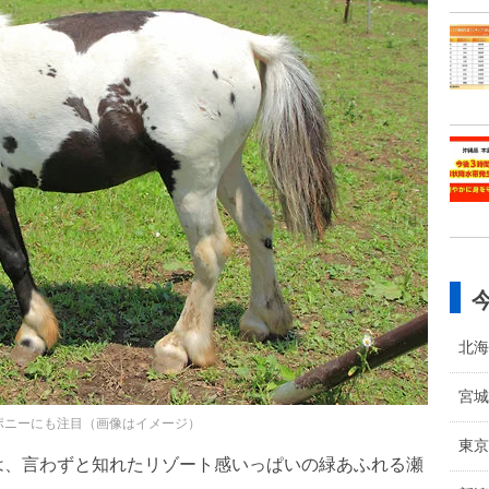
北海
宮城
ポニーにも注目（画像はイメージ）
東京
は、言わずと知れたリゾート感いっぱいの緑あふれる瀬