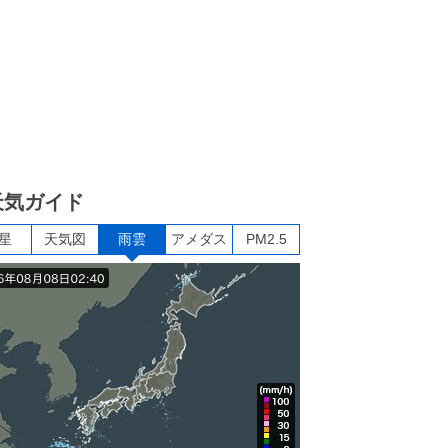
天気ガイド
星
天気図
雨雲
アメダス
PM2.5