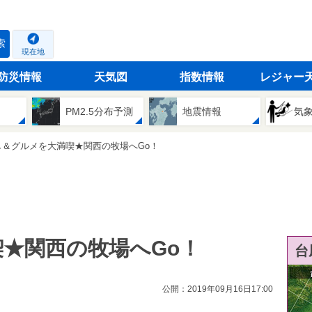
索
現在地
防災情報
天気図
指数情報
レジャー
PM2.5分布予測
地震情報
気
し＆グルメを大満喫★関西の牧場へGo！
★関西の牧場へGo！
台
公開：2019年09月16日17:00