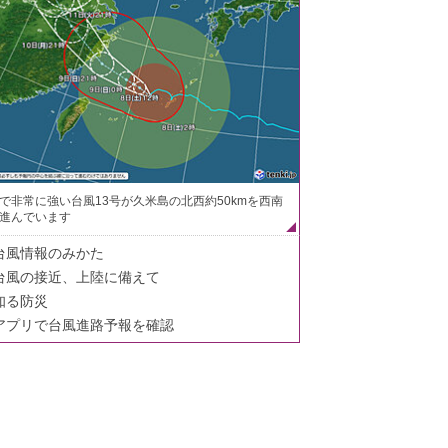
で非常に強い台風13号が久米島の北西約50kmを西南
進んでいます
台風情報のみかた
台風の接近、上陸に備えて
知る防災
アプリで台風進路予報を確認