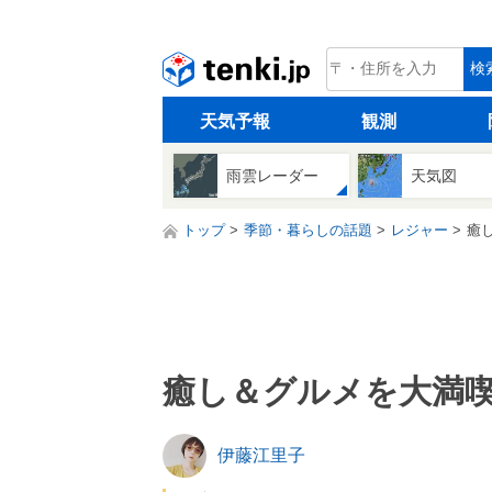
tenki.jp
検
天気予報
観測
雨雲レーダー
天気図
トップ
季節・暮らしの話題
レジャー
癒
癒し＆グルメを大満喫
伊藤江里子