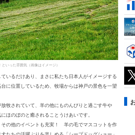
場！といった雰囲気（画像はイメージ）
しているだけあり、まさに私たち日本人がイメージする
高台に位置しているため、牧場からは神戸の景色を一望
が放牧されていて、羊の他にものんびりと過ごす牛や
気にほのぼのと癒されることうけあいです。
、その他のイベントも充実！ 羊の毛でマスコットを作
羊犬たちの活躍ぶりを楽しめる「シープドッグショー」