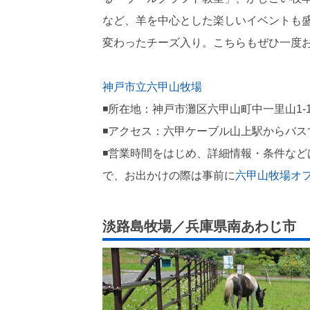
など、羊を中心とした楽しいイベントも
変わったチーズ入り。こちらもぜひ一度お
神戸市立六甲山牧場
◾️所在地：神戸市灘区六甲山町中一里山1-
◾️アクセス：六甲ケーブル山上駅からバス
◾️営業時間をはじめ、詳細情報・条件な
で、お出かけの際は事前に
六甲山牧場オ
淡路島牧場／兵庫県南あわじ市