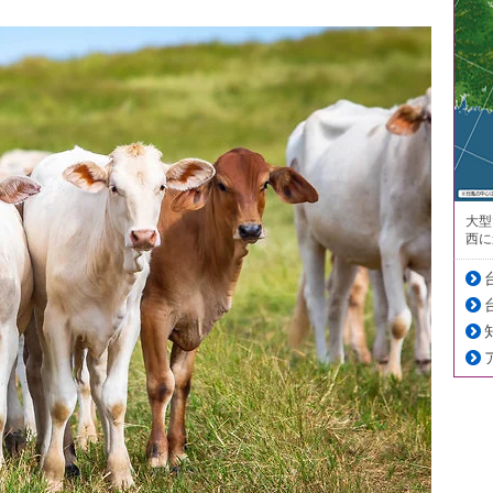
大型
西に