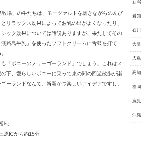
新潟
路島牧場」の牛たちは、モーツァルトを聴きながらのんび
愛知
くとリラックス効果によってお乳の出がよくなったり、
石川
ラシック効果については諸説ありますが、果たしてその
「淡路島牛乳」を使ったソフトクリームに舌鼓を打て
大阪
ね。
広島
ても「ポニーのメリーゴーランド」でしょう。これはメ
高知
根の下、愛らしいポニーに乗って束の間の回遊散歩が楽
ーゴーランドなんて、斬新かつ楽しいアイデアですし、
福岡
鹿児
沖縄
番地
原ICから約15分