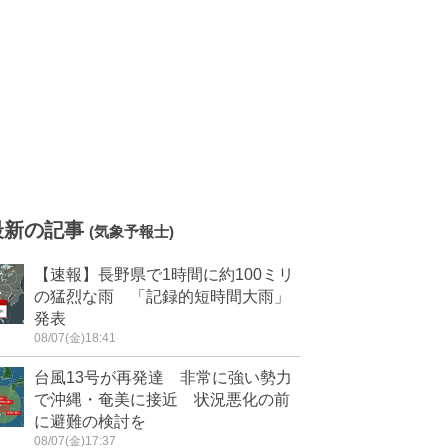
最新の記事
(気象予報士)
【速報】長野県で1時間に約100ミリ
の猛烈な雨 「記録的短時間大雨」
発表
08/07(金)18:41
台風13号が再発達 非常に強い勢力
で沖縄・奄美に接近 状況悪化の前
に避難の検討を
08/07(金)17:37