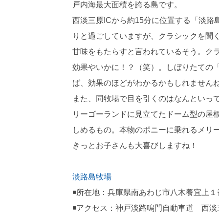
戸内海最大面積を誇る島です。
西淡三原ICから約15分に位置する「淡
りと過ごしていますが、クラシックを聞
甘味をもたらすと言われているそう。ク
効果やいかに！？（笑）。しぼりたての
ば、効果のほどがわかるかもしれません
また、同牧場で目を引くのはなんといっ
リーゴーランドに見立てたドーム型の屋
しめるもの。本物のポニーに乗れるメリ
きっとお子さんも大喜びしますね！
淡路島牧場
◾️所在地：兵庫県南あわじ市八木養宜上１
◾️アクセス：神戸淡路鳴門自動車道 西淡三