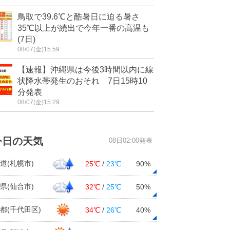
鳥取で39.6℃と酷暑日に迫る暑さ
35℃以上が続出で今年一番の高温も
(7日)
08/07(金)15:59
【速報】沖縄県は今後3時間以内に線
状降水帯発生のおそれ 7日15時10
分発表
08/07(金)15:29
今日の天気
08日02:00発表
道(札幌市)
25℃
/
23℃
90%
県(仙台市)
32℃
/
25℃
50%
都(千代田区)
34℃
/
26℃
40%